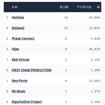
名称
配信数
平均再生数
Hololive
26
53,694
1
Nijisanji
42
13,831
2
Phase Connect
8
5,620
3
VSpo
8
26,919
4
AKA Virtual
1
2,143
5
FIRST STAGE PRODUCTION
1
1,599
6
Neo-Porte
6
12,003
7
RK Music
2
1,273
8
Algorhythm Project
1
2,169
9