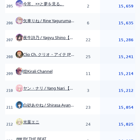
白砂あやね / Shirasa Ayane【にじさんじ】
23
15,054
211
光葉エニ
24
15,025
212
BY THE BEAT
1
14,967
213
エトラ / étraチャンネル
5
14,943
214
周央 サンゴ / Suo Sango【にじさんじ】
12
14,874
215
ソフィア・ヴァレンタイン / Sophia Valentine【にじさんじ】
21
14,824
216
ミラン・ケストレル / Milan Kestrel 【にじさんじ】
28
14,814
217
小々波いるか / Kokonami Iruka【にじさんじ】
20
14,761
218