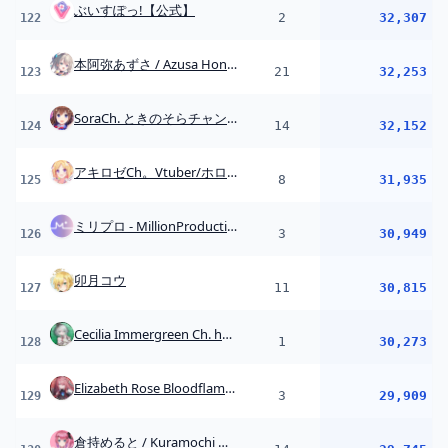
Cecilia Immergreen Ch. hololive-EN
1
30,273
128
Elizabeth Rose Bloodflame Ch. hololive-EN
3
29,909
129
倉持めると / Kuramochi Meruto【にじさんじ】
14
29,745
130
Shu Yamino【NIJISANJI EN】
9
29,468
131
風楽奏斗 / Fura Kanato
23
29,315
132
Polka Ch. 尾丸ポルカ
3
28,678
133
Vestia Zeta Ch. hololive-ID
12
28,086
134
夕霧レイ / YugiriRay
9
26,936
135