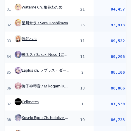
御子神琴音 / Mikogami Kotone【にじさんじ】
13
88,066
36
Cellmates
1
87,530
37
Koseki Bijou Ch. hololive-EN
19
86,723
38
Gigi Murin Ch. hololive-EN
18
85,934
39
石神のぞみ / Ishigami Nozomi【にじさんじ】
12
83,695
40
Choco Ch. 癒月ちょこ
3
83,561
41
Met Channel / 小森めと
10
80,546
42
イブラヒム【にじさんじ】
22
79,898
43
葉山舞鈴 / Ohayama Ch.
21
79,376
44