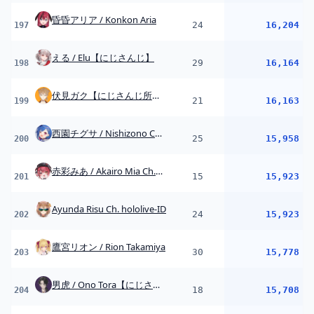
Ayunda Risu Ch. hololive-ID
24
15,923
202
鷹宮リオン / Rion Takamiya
30
15,778
203
男虎 / Ono Tora【にじさんじ】
18
15,708
204
今宵、××と夢を見る。
2
15,659
205
矢車りね / Rine Yaguruma【にじさんじ】
6
15,635
206
夜牛詩乃 / Yagyu Shino【にじさんじ】
22
15,286
207
Clio Ch. クリオ・アイテ [Phase Connect]
25
15,241
208
煌Kirali Channel
11
15,214
209
ヤン・ナリ / Yang Nari 【にじさんじ】
3
15,212
210