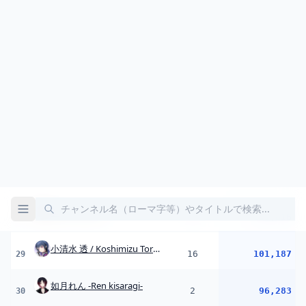
AZKi Channel
15
101,816
28
小清水 透 / Koshimizu Toru【にじさんじ】
16
101,187
29
如月れん -Ren kisaragi-
2
96,283
30
Watame Ch. 角巻わため
21
94,457
31
星川サラ / Sara Hoshikawa
25
93,473
32
渋谷ハル
11
89,522
33
榊ネス / Sakaki Ness【にじさんじ】
11
89,296
34
Laplus ch. ラプラス・ダークネス - holoX -
3
88,106
35