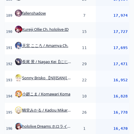
小廻こま / Komawari Koma
10
16,828
194
蝸堂みかる / Kadou Mikaru【にじさんじ】
26
16,778
195
hololive Dreams ホロライブドリームス
1
16,470
196
昏昏アリア / Konkon Aria
24
16,204
197
える / Elu【にじさんじ】
29
16,164
198
伏見ガク【にじさんじ所属】
21
16,163
199
西園チグサ / Nishizono Chigusa
25
15,958
200
赤彩みあ / Akairo Mia Ch.【すずみあ】
15
15,923
201