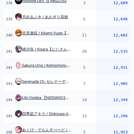
Uki Violeta 【NIJISANJI EN】
19
12,344
244
四季凪アキラ / Shikinagi Akira
15
12,296
245
あくび・でもんすぺーど / Akubi Demonspade
5
11,953
246
コンプサウルス
19
11,913
247
Akuma Nihmune Ch
1
11,895
248
すぺしゃりて / Specialite
3
11,805
249
弦月 藤士郎 / Genzuki Tojiro【にじさんじ】
21
11,692
250
LVH / 智念せいら
13
11,619
251