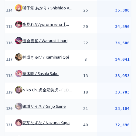
Niko Ch. 虎金妃笑虎 - FLOW GLOW
18
33,703
119
銀城サイネ / Ginjo Saine
21
33,104
120
花芽なずな / Nazuna Kaga
40
32,490
121
ぶいすぽっ!【公式】
2
32,307
122
本阿弥あずさ / Azusa Honami
21
32,253
123
SoraCh. ときのそらチャンネル
14
32,152
124
アキロゼCh。Vtuber/ホロライブ所属
8
31,935
125
ミリプロ - MillionProduction -
3
30,949
126
卯月コウ
11
30,815
127