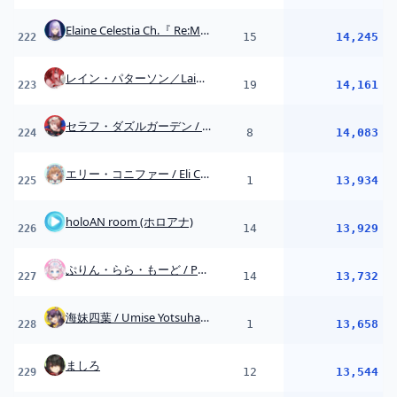
ぷりん・らら・もーど / Purin･Lala･Mode【にじさんじ】
14
13,732
227
海妹四葉 / Umise Yotsuha 【にじさんじ】
1
13,658
228
ましろ
12
13,544
229
Kazaki Ch. ‐ 森中花咲 ‐
5
13,407
230
ゆらぎゆら / YuragiYura??
17
13,391
231
Shiina Ch. 天ノ川 しいな 【Phase Connect】
12
13,350
232
Pipkin Pippa Ch.【Phase Connect】
20
13,250
233
夜絆ニウ / yozuna niu
14
13,231
234
絲依とい / Itoi Toi