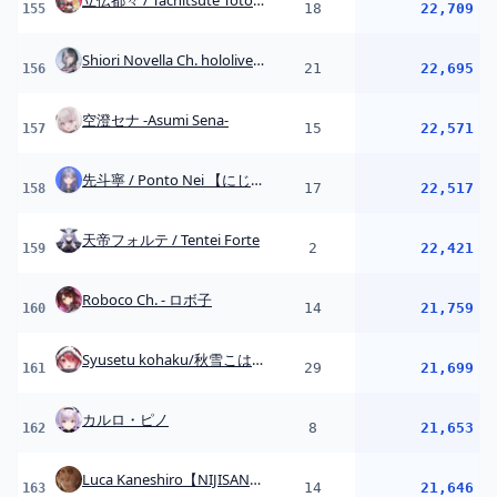
Syusetu kohaku/秋雪こはく
29
21,699
161
カルロ・ピノ
8
21,653
162
Luca Kaneshiro【NIJISANJI EN】
14
21,646
163
壱百満天原サロメ / Hyakumantenbara Salome
18
21,501
164
佐伯イッテツ / Saiki Ittetsu【にじさんじ】
25
21,457
165
水面まどか / Minamo Madoka 【にじさんじ】
24
21,346
166
シェリン・バーガンディ -Shellin Burgundy- 【にじさんじ】
1
21,317
167
Moona Hoshinova hololive-ID
4
21,011
168