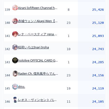
Raden Ch. 儒烏風亭らでん ‐ ReGLOSS
23
24,156
144
dtto.
19
24,119
145
レオス・ヴィンセント / Leos.Vincent【にじさんじ】
11
24,105
146
Suha Channel 【NIJISANJI】
16
23,958
147
Anya Melfissa Ch. hololive-ID
6
23,919
148
蝶屋はなび / Choya Hanabi
44
23,875
149
メーメントヴァニタス / MEMENTOVANITAS
23
23,802
150
YOSHIKA⁂Ch.
9
23,616
151
渚トラウト / Nagisa Trout【にじさんじ】