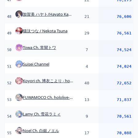
FUWAMOCO Ch. hololive-EN
13
71,837
53
Lamy Ch. 雪花ラミィ
9
70,561
54
Noel Ch. 白銀ノエル
17
70,088
55
緋撃 燐 / Higeki Rin
22
69,699
56
Mio Channel 大神ミオ
20
69,149
57
Luna Ch. 姫森ルーナ
14
69,034
58
七次元生徒会
6
66,847
59
社築
17
66,820
60