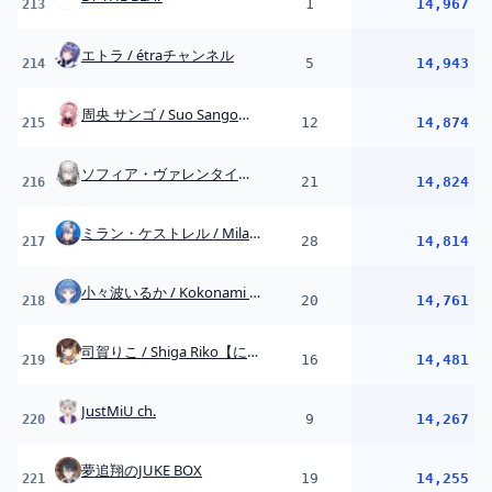
司賀りこ / Shiga Riko【にじさんじ】
16
14,481
219
JustMiU ch.
9
14,267
220
夢追翔のJUKE BOX
19
14,255
221
Elaine Celestia Ch.『 Re:Memories 』
15
14,245
222
レイン・パターソン／Lain Paterson【にじさんじ】
19
14,161
223
セラフ・ダズルガーデン / Seraph Dazzlegarden
8
14,083
224
エリー・コニファー / Eli Conifer【にじさんじ】
1
13,934
225
holoAN room (ホロアナ)
14
13,929
226