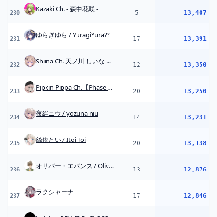
20
13,138
235
オリバー・エバンス / Oliver Evans 【にじさんじ】
13
12,876
236
ラクシャーナ
17
12,846
237
hololive DEV_IS ReGLOSS
3
12,689
238
月赴ゐぶき / あおぎり高校
5
12,646
239
北見遊征 / Kitami Yusei【にじさんじ】
11
12,602
240
綺沙良 / Kisara【にじさんじ】
26
12,535
241
Sakura Uno / Kemomimi-Refle!
5
12,431
242
Serenade Ch. セレナーデ・オックスブラッド
7
12,405
243