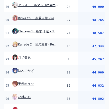
33
44,960
94
千燈ゆうひ
31
44,832
95
胡桃のあ
36
44,802
96
アンジュ・カトリーナ - Ange Katrina -
13
43,769
97
リゼ・ヘルエスタ -Lize Helesta-
6
42,807
98
叢雲カゲツ / Murakumo Kagetsu【にじさんじ】
18
42,565
99
Rei7 / Reina【にじさんじ】
21
42,526
100
ニュイ・ソシエール //[Nui Sociere]
17
42,238
101
Tamaki Ch. 犬山たまき / 佃煮のりお
13
42,087
102