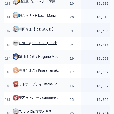
ラトナ・プティ -Ratna Petit -にじさんじ所属
16
18,052
186
早乙女 ベリー / Saotome Berry【にじさんじ】
25
18,039
187
Tororo Ch. 猫麦とろろ
25
17,984
188
fallenshadow
7
17,974
189
Kureiji Ollie Ch. hololive-ID
15
17,727
190
天宮 こころ / Amamya Ch.
11
17,695
191
長尾 景 / Nagao Kei【にじさんじ】
29
17,471
192
Sonny Brisko 【NIJISANJI EN】
22
16,952
193