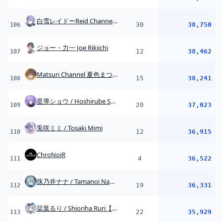
ChroNoiR
4
36,522
111
珠乃井ナナ / Tamanoi Nana【にじさんじ】
19
36,331
112
栞葉るり / Shioriha Ruri【にじさんじ】
22
35,929
113
獅子堂 あかり / Shishido Akari【にじさんじ】
25
35,388
114
夜見れな/yorumi rena【にじさんじ所属】
20
34,590
115
渡会雲雀 / Watarai Hibari
22
34,500
116
神成きゅぴ / Kaminari Qpi
8
34,041
117
笹木咲 / Sasaki Saku
13
33,953
118