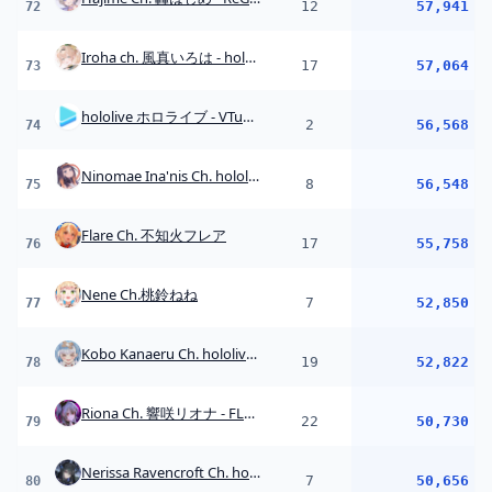
Kobo Kanaeru Ch. hololive-ID
19
52,822
78
Riona Ch. 響咲リオナ - FLOW GLOW
22
50,730
79
Nerissa Ravencroft Ch. hololive-EN
7
50,656
80
戌亥とこ -Inui Toko-
13
50,524
81
花芽すみれ / Kaga Sumire
9
50,353
82
龍巻ちせ / Tatsumaki Chise
34
50,261
83
Raora Panthera Ch. hololive-EN
11
50,213
84
紫宮るな /shinomiya runa
20
50,048
85