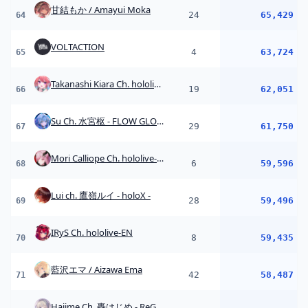
IRyS Ch. hololive-EN
8
59,435
70
藍沢エマ / Aizawa Ema
42
58,487
71
Hajime Ch. 轟はじめ ‐ ReGLOSS
12
57,941
72
Iroha ch. 風真いろは - holoX -
17
57,064
73
hololive ホロライブ - VTuber Group
2
56,568
74
Ninomae Ina'nis Ch. hololive-EN
8
56,548
75
Flare Ch. 不知火フレア
17
55,758
76
Nene Ch.桃鈴ねね
7
52,850
77