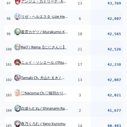
♡Necoma Ch.♡猫羽かりん 【けもりふ】
3
42,021
103
白波らむね / Shiranami Ramune
2
41,677
104
夜乃くろむ / Yano Kuromu
14
40,483
105
白雪レイドーReid Channelー
30
38,750
106
ジョー・力一 Joe Rikiichi
12
38,462
107
Matsuri Channel 夏色まつり
15
38,241
108
星導ショウ / Hoshirube Sho【にじさんじ】
20
37,023
109
兎咲ミミ / Tosaki Mimi
12
36,915
110