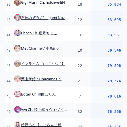
Botan Ch.獅白ぼたん
7
78,616
45
Vivi Ch. 綺々羅々ヴィヴィ - FLOW GLOW
32
78,368
46
鈴原るる【にじさんじ所属】
22
78,275
47
加賀美 ハヤト/Hayato Kagami
21
76,606
48
猫汰つな / Nekota Tsuna
29
76,561
49
Towa Ch. 常闇トワ
7
74,524
50
Suisei Channel
4
74,024
51
Koyori ch. 博衣こより - holoX -
40
72,652
52