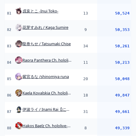
Kaela Kovalskia Ch. hololive-ID
18
49,847
86
伊波ライ / Inami Rai【にじさんじ】
31
49,661
87
Hakos Baelz Ch. hololive-EN
8
49,339
88
アルス・アルマル -ars almal- 【にじさんじ】
24
49,000
89
Ririka Ch. 一条莉々華 ‐ ReGLOSS
27
48,765
90
Chihaya Ch. 輪堂 千速 - FLOW GLOW
21
48,587
91
Kanade Ch. 音乃瀬奏 ‐ ReGLOSS
16
47,344
92
月ノ美兎
1
45,267
93
紡木こかげ