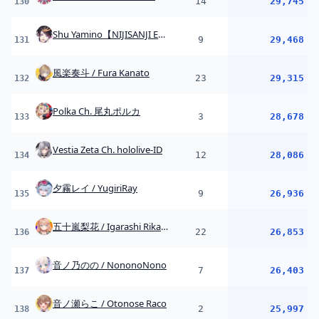
五十嵐梨花 / Igarashi Rika 【にじさんじ】
22
26,853
136
音ノ乃のの / NononoNono
7
26,403
137
音ノ瀬らこ / Otonose Raco
2
25,997
138
Airani Iofifteen Channel hololive-ID
8
25,426
139
赤城ウェン / Akagi Wen【にじさんじ】
23
25,120
140
レナ・ベースティア rena bestia【HLive】
1
25,093
141
稲荷いろはInari Iroha
10
24,743
142
hololive OFFICIAL CARD GAME【公式】
1
24,285
143