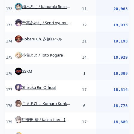
17
18,814
177
こまるCh. - Komaru Kurikoma -/あおぎり高校
6
18,778
178
甲斐田 晴 / Kaida Haru【にじさんじ】
17
18,689
179
樋口楓【にじさんじ所属】
10
18,602
180
緋八マナ / Hibachi Mana【にじさんじ】
20
18,515
181
町田ちま【にじさんじ】
9
18,468
182
UNIT B (Pre-Debut) - mekPark
24
18,410
183
望月ほぐの / Hoguno Mochizuki
19
18,380
184
雲母たまこ / Kirara Tamako【にじさんじ】
17
18,332
185