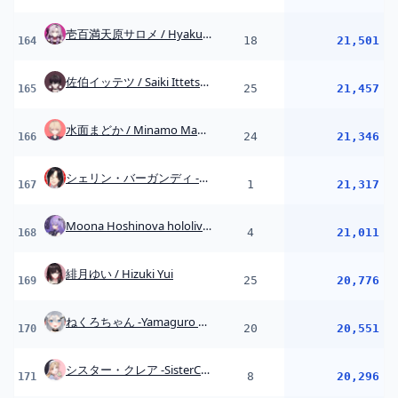
緋月ゆい / Hizuki Yui
25
20,776
169
ねくろちゃん -Yamaguro Nekuro- /あおぎり高校
20
20,551
170
シスター・クレア -SisterClaire-
8
20,296
171
鏑木ろこ / Kaburaki Roco【にじさんじ】
11
20,063
172
千凛あゆむ / Senri Ayumu【にじさんじ】
32
19,933
173
Roberu Ch. 夕刻ロベル
21
19,193
174
小雀とと / Toto Kogara
14
18,929
175
3SKM
1
18,889
176
Shizuka Rin Official