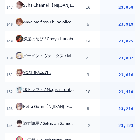
18
23,410
152
Petra Gurin【NIJISANJI EN】
8
23,216
153
酒寄颯馬 / Sakayori Soma【にじさんじ】
12
23,123
154
立伝都々 / Tachitsute Toto【にじさんじ】
18
22,709
155
Shiori Novella Ch. hololive-EN
21
22,695
156
空澄セナ -Asumi Sena-
15
22,571
157
先斗寧 / Ponto Nei 【にじさんじ】
17
22,517
158
天帝フォルテ / Tentei Forte
2
22,421
159
Roboco Ch. - ロボ子
14
21,759
160