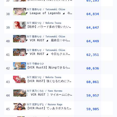
65,193
37
8/7
龍巻ちせ / Tatsumaki Chise
◤ League of Legends ◢ 今日こそ連勝！連勝！ ◤ぶいすぽっ！ #龍巻ちせ ⁠◢
64,834
38
8/7
猫汰つな / Nekota Tsuna
【歌枠】バラード多めで歌いたい?【ぶいすぽ / 猫汰つな】
64,647
39
8/7
龍巻ちせ / Tatsumaki Chise
◤ VCR RUST ◢ 最終日！やらせていただく！#8 ◤ぶいすぽっ！ #龍巻ちせ ⁠◢
64,449
40
8/7
龍巻ちせ / Tatsumaki Chise
◤ VCR RUST ◢ 今日もクエストファームする！#6 ◤ぶいすぽっ！ #龍巻ちせ ⁠◢
62,351
41
8/7
千燈ゆうひ
【VCR Rust3】海ingできるらしいじゃん【 ぶいすぽっ！ / 千燈ゆうひ 】
60,636
42
8/7
猫汰つな / Nekota Tsuna
【VCR RUST】強くなるためにファームしたり色々していきたい【ぶいすぽ / 猫汰つな】
60,061
43
8/7
夜乃くろむ / Yano Kuromu
〖 VCR RUST 〗マイホームにかえるにょ。の巻〖 ぶいすぽっ！ / 夜乃くろむ 〗
59,957
44
8/7
花芽なずな / Nazuna Kaga
【VCR:Rust】てぃあ３ボスをたおしたいのだ【ぶいすぽ/花芽なずな】
59,905
45