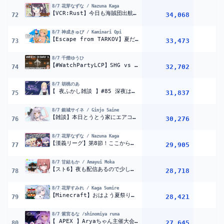
8/7
花芽なずな / Nazuna Kaga
【VCR:Rust】今日も海賊団出航するのか…！？【ぶいすぽ/花芽なずな】
34,068
72
8/7
神成きゅぴ / Kaminari Qpi
【Escape from TARKOV】夏だ！海だ！タルコフだ～～??【ぶいすぽっ！/神成きゅぴ】
33,473
73
8/7
千燈ゆうひ
【#WatchPartyLCP】SHG vs GZ | LCP 2026 Split 3 Swiss Stage Week 3 Day 1【ぶいすぽっ！/千燈ゆうひ】
32,702
74
8/7
胡桃のあ
【 夜ふかし雑談 】#85 深夜はまったり話したいよねぇ【ぶいすぽっ！胡桃のあ】
31,837
75
8/7
銀城サイネ / Ginjo Saine
【雑談】本日とうとう家にエアコンが付く（予定）【ぶいすぽっ！ #銀城サイネ 】
30,276
76
8/7
花芽なずな / Nazuna Kaga
【漢義リーグ】第8節！ここからの戦いが大事すぎる w ..白雪レイド、本阿弥あずさ、ルイス・キャミー【ぶいすぽ/花芽なずな】
29,905
77
8/7
甘結もか / Amayui Moka
【スト6】夜も配信あるので少し。明日・・・！くるのか【 ぶいすぽっ！甘結もか 】
28,718
78
8/7
花芽すみれ / Kaga Sumire
【Minecraft】おはよう夏祭りなにつくろうね~【ぶいすぽっ!/花芽すみれ】
28,421
79
8/7
紫宮るな /shinomiya runa
【 APEX 】Aryaちゃん主催大会スクリム w/1tappy、きなこ【 ぶいすぽっ！/紫宮るな 】
27,645
80