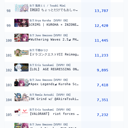
8/7
兎咲ミミ / Tosaki Mimi
【雑談】ちょっとだけでもおしゃべり【ぶいすぽ/兎咲ミミ】
13,787
98
8/7
Arya Kuroha 【VSPO! EN】
SCRIMS | KUROHA × INZONE INVITATIONAL vr. Apex Legends【#KurohaInvitational2026 #VSPOEN #AryaKuroha】
12,420
99
8/7
Juno Umezono【VSPO! EN】
◤Wuthering Waves 2.5◢ PHROLOVA ARC FIRST LOOK ! | #JunoUmezono #VSPOEN
11,445
100
8/7
千燈ゆうひ
【ドラゴンクエストVII Reimagined】まだ1割も終わってないってマジ？ #4【 ぶいすぽっ！ / 千燈ゆうひ 】
11,233
101
8/7
Eris Suzukami 【VSPO! EN】
【LOL】 AGE REGRESSING ON LEAGUE OF LEGENDS 【#VSPOEN #ErisSuzukami 】
9,895
102
8/7
Juno Umezono【VSPO! EN】
◤Apex Legends◢ Kuroha Scrims Day 1 Team 9 | #JunoUmezono #VSPOEN
7,418
103
8/7
Remia Aotsuki 【VSPO! EN】
23K Grind w/ @AkiraTsukiyono | Premier | Counter-Strike 2 【#VSPOEN #RemiaAotsuki】
7,351
104
8/7
Eris Suzukami 【VSPO! EN】
【VALORANT】 riot forces poor vtuber to play 10000 valorant games 【#VSPOEN #ErisSuzukami 】
7,232
105
8/7
Juno Umezono【VSPO! EN】