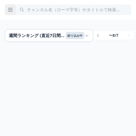
週間ランキング (直近7日間) / 動画ごと
〜8/7
絞り込み中