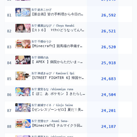
8/7
紡木こかげ
【新企画】皆の手料理から今日の夜ご飯TOP3を決める? ～今夜のつむおは何を食う～#1【ぶいすぽっ！ / 紡木こかげ】
26,592
81
8/7
蝶屋はなび / Choya Hanabi
【スト６】 ﾏｲﾁｬﾝどうなってんﾏﾘﾁｬﾝ！！！！！！！！！！！ 【 ぶいすぽっ！ ⁠/蝶屋はなび 】
26,521
82
8/7
千燈ゆうひ
【Minecraft】競馬場の準備する！【 ぶいすぽっ！ / 千燈ゆうひ 】
26,520
83
8/7
胡桃のあ
【 APEX 】病院からただいま～ソロちょっと行く【 ぶいすぽっ！胡桃のあ 】
25,918
84
8/7
神成きゅぴ / Kaminari Qpi
【STREET FIGHTER 6】帰国ヤスミンジェイミーレッツGO【ぶいすぽっ！/神成きゅぴ】
24,683
85
8/7
紫宮るな /shinomiya runa
【 ぽこ あ ポケモン 】きたらしい・・！アプデ・・・！【 ぶいすぽっ！/紫宮るな 】
24,504
86
8/7
銀城サイネ / Ginjo Saine
【ゼンレスゾーンゼロ】夏だ！美女だ！ゼンゼロだ！！【ぶいすぽっ！ #銀城サイネ 】
24,201
87
8/7
空澄セナ -Asumi Sena-
【Minecraft】チルマイクラ回廊作り⏀ぶいすぽ夏祭り準備。【空澄セナ/ぶいすぽっ！】
24,187
88