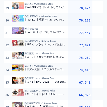
8/7
英リサ.Hanabusa Lisa
【VALORANT】リハビらせてください・・・！！！！！！！【ぶいすぽっ！/英リサ】
78,624
29
8/7
紫宮るな /shinomiya runa
【 APEX 】寝起きハセ w/ハセシン、CivA【 ぶいすぽっ！/紫宮るな 】
78,129
30
8/7
胡桃のあ
【 APEX 】がっつりフルパで行くぞ！！/ちき、たぴ【 ぶいすぽっ！胡桃のあ 】
77,457
31
8/7
猫汰つな / Nekota Tsuna
【APEX】ブラッドハウンドお別れの会 w/ハセシン、うるーか【ぶいすぽ / 猫汰つな】
77,021
32
8/7
藍沢エマ / Aizawa Ema
【スト6】それでも私は【ぶいすぽっ！/ 藍沢エマ】
75,209
33
8/7
英リサ.Hanabusa Lisa
【リズム天国 ミラクルスターズ】ノれないやつは、置いていく【ぶいすぽっ！/英リサ】
74,416
34
8/7
藍沢エマ / Aizawa Ema
【スト6】EWC 2026 – Street Fighter 6 – FINAL DAY応援！！【ぶいすぽっ！/ 藍沢エマ】
67,541
35
8/7
甘結もか / Amayui Moka
【スト6】今日も!!!!!ルーーーク!!!18時くらいにはやめますん【 ぶいすぽっ！甘結もか 】
66,928
36
8/7
花芽なずな / Nazuna Kaga
【VCR:Rust】AK釣りたいんですけど【ぶいすぽ/花芽なずな】