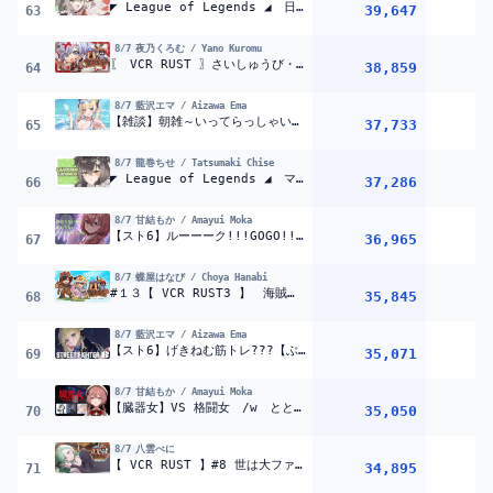
◤ League of Legends ◢ 日曜日のソロランク ◤ぶいすぽっ！ #龍巻ちせ ⁠◢
39,647
63
8/7
夜乃くろむ / Yano Kuromu
〖 VCR RUST 〗さいしゅうび・・だと・・・
の巻〖 ぶいすぽ
38,859
64
8/7
藍沢エマ / Aizawa Ema
【雑談】朝雑～いってらっしゃい～～【ぶいすぽっ！/ 藍沢エマ】
37,733
65
8/7
龍巻ちせ / Tatsumaki Chise
◤ League of Legends ◢ マスターに戻れたのでLPあげたい ◤ぶいすぽっ！ #龍巻ちせ ⁠◢
37,286
66
8/7
甘結もか / Amayui Moka
【スト6】ルーーーク!!!GOGO!!さすがに今日は配信ちょっとにしようかな！！！！【 ぶいすぽっ！甘結もか 】
36,965
67
8/7
蝶屋はなび / Choya Hanabi
#１３【 VCR RUST3 】 海賊になるのか？！！！？？？！！！ 【 ぶいすぽっ！ ⁠/蝶屋はなび 】
35,845
68
8/7
藍沢エマ / Aizawa Ema
【スト6】げきねむ筋トレ???【ぶいすぽっ！/ 藍沢エマ】
35,071
69
8/7
甘結もか / Amayui Moka
【臓器女】VS 格闘女 /w とと先輩、ろびんさん、顔芸さん【 ぶいすぽっ！甘結もか 】
35,050
70
8/7
八雲べに
【 VCR RUST 】#8 世は大ファーム時代【ぶいすぽ/八雲べに】
34,895
71