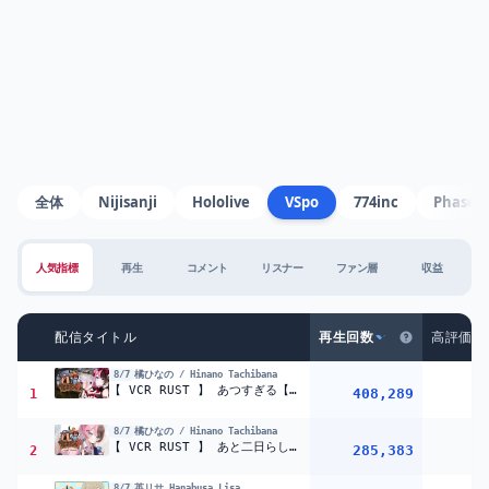
全体
Nijisanji
Hololive
VSpo
774inc
Phase 
人気指標
再生
コメント
リスナー
ファン層
収益
配信タイトル
再生回数
高評価数
8/7
橘ひなの / Hinano Tachibana
【 VCR RUST 】 あつすぎる【ぶいすぽっ！/橘ひなの】
408,289
1
8/7
橘ひなの / Hinano Tachibana
【 VCR RUST 】 あと二日らしいぞ！【ぶいすぽっ！/橘ひなの】
285,383
2
8/7
英リサ.Hanabusa Lisa