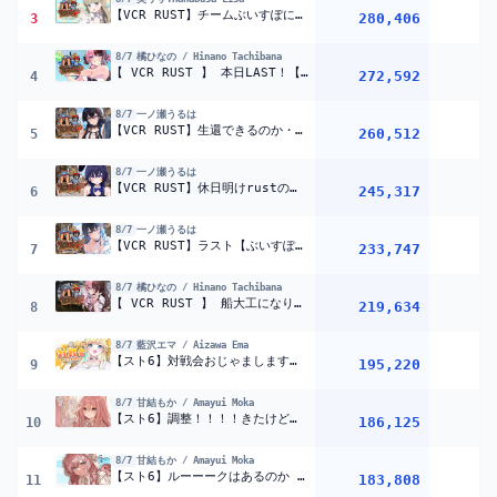
【VCR RUST】チームぶいすぽにお邪魔します！【ぶいすぽっ！/英リサ】
280,406
3
8/7
橘ひなの / Hinano Tachibana
【 VCR RUST 】 本日LAST！【ぶいすぽっ！/橘ひなの】
272,592
4
8/7
一ノ瀬うるは
【VCR RUST】生還できるのか・・・・！？【ぶいすぽ/一ノ瀬うるは】
260,512
5
8/7
一ノ瀬うるは
【VCR RUST】休日明けrustの様子【ぶいすぽ/一ノ瀬うるは】
245,317
6
8/7
一ノ瀬うるは
【VCR RUST】ラスト【ぶいすぽ/一ノ瀬うるは】
233,747
7
8/7
橘ひなの / Hinano Tachibana
【 VCR RUST 】 船大工になります2【ぶいすぽっ！/橘ひなの】
219,634
8
8/7
藍沢エマ / Aizawa Ema
【スト6】対戦会おじゃまします緊張です【ぶいすぽっ！/ 藍沢エマ】
195,220
9
8/7
甘結もか / Amayui Moka
【スト6】調整！！！！きたけど！！！！！【 ぶいすぽっ！甘結もか 】
186,125
10
8/7
甘結もか / Amayui Moka
【スト6】ルーーークはあるのか 我々は調査に向かった(1人)ルーク詳しい人いたら助かる【 ぶいすぽっ!甘結もか 】
183,808
11