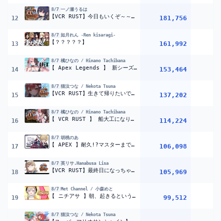
8/7
一ノ瀬うるは
【VCR RUST】今日もいくぞ～～～【ぶいすぽ/一ノ瀬うるは】
181,756
12
8/7
如月れん -Ren kisaragi-
【？？？？？】
161,992
13
8/7
橘ひなの / Hinano Tachibana
【 Apex Legends 】 新シーズンやりますか w/ボド、でゅーく【ぶいすぽっ！/橘ひなの】
153,464
14
8/7
猫汰つな / Nekota Tsuna
【VCR RUST】生きて帰りたいです【ぶいすぽ / 猫汰つな】
137,202
15
8/7
橘ひなの / Hinano Tachibana
【 VCR RUST 】 船大工になります【ぶいすぽっ！/橘ひなの】
114,224
16
8/7
胡桃のあ
【 APEX 】耐久!?マスターまであと800RP！【 ぶいすぽっ！胡桃のあ 】
106,098
17
8/7
英リサ.Hanabusa Lisa
【VCR RUST】最終日になっちゃった・・・【ぶいすぽっ！/英リサ】
105,969
18
8/7
Met Channel / 小森めと
【 ニチアサ 】朝、起きるということ【 ぶいすぽっ！ / 小森めと 】
99,512
19
8/7
猫汰つな / Nekota Tsuna