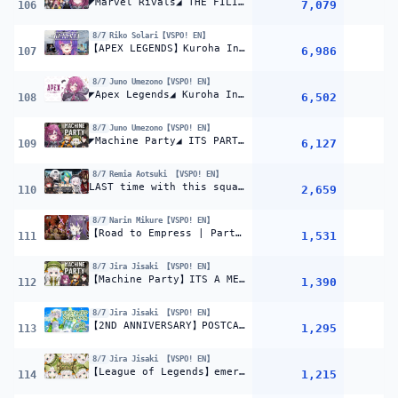
◤Marvel Rivals◢ THE FILIPINO AVENGERS? | #JunoUmezono #VSPOEN
7,079
106
8/7
Riko Solari【VSPO! EN】
【APEX LEGENDS】Kuroha Invitational Scrims Day1!! スクリム1日目 w/ Peaceさん & Kineさん！！【#VSPOEN #RikoSolari】
6,986
107
8/7
Juno Umezono【VSPO! EN】
◤Apex Legends◢ Kuroha Invitational training ! | #JunoUmezono #VSPOEN
6,502
108
8/7
Juno Umezono【VSPO! EN】
◤Machine Party◢ ITS PARTY TIME | #JunoUmezono #VSPOEN
6,127
109
8/7
Remia Aotsuki 【VSPO! EN】
LAST time with this squad *sob* | Premier | Counter-Strike 2 【#VSPOEN #RemiaAotsuki】
2,659
110
8/7
Narin Mikure【VSPO! EN】
【Road to Empress | Part 2】 soup!! 【#VSPOEN #NarinMikure】
1,531
111
8/7
Jira Jisaki 【VSPO! EN】
【Machine Party】ITS A ME, A MARIO!!!! wait wrong party【#VSPOEN #JiraJisaki】
1,390
112
8/7
Jira Jisaki 【VSPO! EN】
【2ND ANNIVERSARY】POSTCARD SIGNING WAHOOOO【#VSPOEN #JiraJisaki】
1,295
113
8/7
Jira Jisaki 【VSPO! EN】
【League of Legends】emerald 1 22 lp start【#VSPOEN #JiraJisaki】
1,215
114