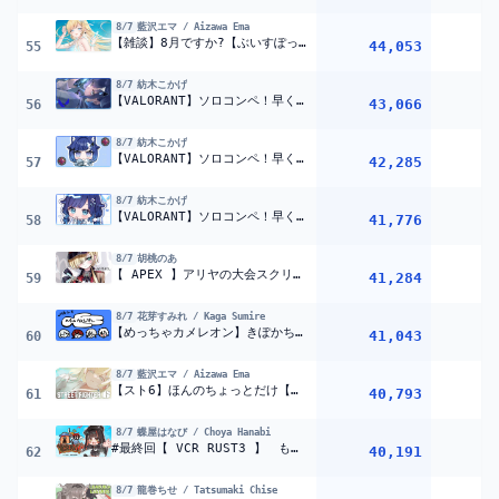
8/7
藍沢エマ / Aizawa Ema
【雑談】8月ですか?【ぶいすぽっ！/ 藍沢エマ】
44,053
55
8/7
紡木こかげ
【VALORANT】ソロコンペ！早くイモータル帰るぞ８【ぶいすぽっ！ / 紡木こかげ】
43,066
56
8/7
紡木こかげ
【VALORANT】ソロコンペ！早くイモ2戻るぞ２【ぶいすぽっ！ / 紡木こかげ】
42,285
57
8/7
紡木こかげ
【VALORANT】ソロコンペ！早くイモータル帰るぞ７【ぶいすぽっ！ / 紡木こかげ】
41,776
58
8/7
胡桃のあ
【 APEX 】アリヤの大会スクリムに出るぞ！cpt/Ruさん【 ぶいすぽっ！胡桃のあ 】
41,284
59
8/7
花芽すみれ / Kaga Sumire
【めっちゃカメレオン】きぽかちょによるめっちゃ2次会【ぶいすぽっ！/花芽すみれ】
41,043
60
8/7
藍沢エマ / Aizawa Ema
【スト6】ほんのちょっとだけ【ぶいすぽっ！/ 藍沢エマ】
40,793
61
8/7
蝶屋はなび / Choya Hanabi
#最終回【 VCR RUST3 】 もう今日でおわりなの？？！？！！！！；； 【 ぶいすぽっ！ ⁠/蝶屋はなび 】
40,191
62
8/7
龍巻ちせ / Tatsumaki Chise