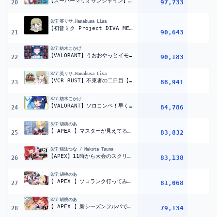
【スーパーマリオサンシャイン】人生初３Ｄマリオやってみる！！その３【ぶいすぽ / 猫汰つな】
97,733
20
8/7
英リサ.Hanabusa Lisa
【初音ミク Project DIVA MEGA39’s＋】ノれないやつは、置いていく【ぶいすぽっ！/英リサ】
90,643
21
8/7
紡木こかげ
【VALORANT】うおおやっとイモータル戻ったあああ【ぶいすぽっ！ / 紡木こかげ】
90,183
22
8/7
英リサ.Hanabusa Lisa
【VCR RUST】不束者の二日目【ぶいすぽっ！/英リサ】
88,941
23
8/7
紡木こかげ
【VALORANT】ソロコンペ！早くイモータル帰るぞ９【ぶいすぽっ！ / 紡木こかげ】
84,786
24
8/7
胡桃のあ
【 APEX 】マスターが見えてる！【 ぶいすぽっ！胡桃のあ 】
83,832
25
8/7
猫汰つな / Nekota Tsuna
【APEX】11時から大会のスクリム！w/ハセシン、Xtsuviさん #KurohaInvitational2026【ぶいすぽ / 猫汰つな】
83,138
26
8/7
胡桃のあ
【 APEX 】ソロランク行ってみますか！ローバとか使おうかな？【 ぶいすぽっ！胡桃のあ 】
81,068
27
8/7
胡桃のあ
【 APEX 】新シーズンフルパで見に行こう！/つな、ボドさん【 ぶいすぽっ！胡桃のあ 】
79,134
28