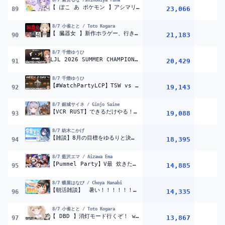
8/7
紫宮るな /shinomiya runa
【 ぽこ あ ポケモン 】アシマリギャルゲ【 ぶいすぽっ！/紫宮るな 】
23,066
89
8/7
小雀とと / Toto Kogara
【 臓器女 】新作ホラゲー、行きます w/顔芸さん、もかちゃん、ろびんさん【 ぶいすぽ / 小雀とと 】
21,183
90
8/7
千燈ゆうひ
LJL 2026 SUMMER CHAMPIONSHIP UPPER ROUND 3 公式ウォッチパーティー！【ぶいすぽっ！/千燈ゆうひ】
20,429
91
8/7
千燈ゆうひ
【#WatchPartyLCP】TSW vs CFO | LCP 2026 Split 3 Swiss Stage Week 2 Day 4【ぶいすぽっ！/千燈ゆうひ】
19,143
92
8/7
銀城サイネ / Ginjo Saine
【VCR RUST】できるだけやる！海賊になれるんですか！？【ぶいすぽっ！ #銀城サイネ 】
19,088
93
8/7
紡木こかげ
【雑談】8月の目標をゆるりと決める～ぶどうぱんを添えて～【ぶいすぽっ！ / 紡木こかげ】
18,395
94
8/7
藍沢エマ / Aizawa Ema
【Pummel Party】V最 炊きたてファジーおにぎり二次会！【ぶいすぽっ！/ 藍沢エマ】
14,885
95
8/7
蝶屋はなび / Choya Hanabi
【朝活雑談】 暑い！！！！！！！！！！！！！！ 【 ぶいすぽっ！ ⁠/蝶屋はなび 】
14,335
96
8/7
小雀とと / Toto Kogara
【 DBD 】消灯モード行くぞ！ w/顔芸さん【 ぶいすぽ / 小雀とと 】
13,867
97