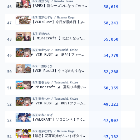
8/7
猫汰つな / Nekota Tsuna
【APEX】新シーズンになってめっちゃ変わったらしいじゃないですか w/ぼどっち、のあっち【ぶいすぽ / 猫汰つな】
58,619
46
8/7
花芽なずな / Nazuna Kaga
【VCR:Rust】今日が最終日【ぶいすぽ/花芽なずな】
58,241
47
8/7
胡桃のあ
【 Minecraft 】ねむくなったらねる【 ぶいすぽっ！胡桃のあ 】
55,850
48
8/7
龍巻ちせ / Tatsumaki Chise
◤ VCR RUST ◢ 夏だ！ファームだ！#7 ◤ぶいすぽっ！ #龍巻ちせ ⁠◢
54,779
49
8/7
千燈ゆうひ
【VCR Rust3】やっぱ釣りやな！【 ぶいすぽっ！ / 千燈ゆうひ 】
52,268
50
8/7
龍巻ちせ / Tatsumaki Chise
◤ Minecraft ◢ 夏祭り準備いくぞ！！ ◤ぶいすぽっ！ #龍巻ちせ ⁠◢
50,155
51
8/7
龍巻ちせ / Tatsumaki Chise
◤ VCR RUST ◢ RUSTファームいろいろやる！ #5 ◤ぶいすぽっ！ #龍巻ちせ ⁠◢
49,121
52
8/7
紡木こかげ
【VALORANT】ソロコンペ！早くイモ2戻るぞ１【ぶいすぽっ！ / 紡木こかげ】
47,907
53
8/7
花芽なずな / Nazuna Kaga
【緊急】花芽姉妹がぶいすぽタイピングゲームで対決を挑まれた件【ぶいすぽ/花芽なずな】
47,182
54