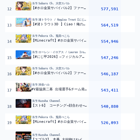
8/9
Subaru Ch. 大空スバル
【#ホロ金策サバイバル2】ファーマー、覚悟のDAY4 金策マイクラやるしゅばあああああああああああああああああああああああああ！！！！！！：MINECRAFT【ホロライブ/大空スバル】
577,591
1
12
8/9
渚トラウト / Nagisa Trout【にじさんじ】
【#渚トラウト3D 】Ciao！俺の本気、見ていってよ。【渚トラウト/にじさんじ】
564,519
5
13
8/9
Pekora Ch. 兎田ぺこら
【Minecraft】#ホロ金策サバイバル2 お金を稼ぎたい( ^ω^ ) DAY2 ぺこ!【ホロライブ/兎田ぺこら】
554,946
1
14
8/9
ローレン・イロアス / Lauren Iroas【にじさんじ】
【#にじ甲2026】―フィジカルアカデミア１年目始動―【ローレン・イロアス/にじさんじ】
547,246
15
8/9
Subaru Ch. 大空スバル
【#ホロ金策サバイバル2】ファーマー、覚悟の最終日 金策マイクラやるしゅばあああああああああああああああああああああああああ！！！！！！：MINECRAFT【ホロライブ/大空スバル】
546,187
1
16
8/9
渋谷ハル
#V最協第二幕 出場選手&チーム発表【 #VTuber最協決定戦 】
543,411
1
17
8/9
Kuzuha Channel
【スト6】 コーチング→顔合わせ→スクリム vs ティム=カゲツ 【 コーチ:河河 】
540,880
18
8/9
Pekora Ch. 兎田ぺこら
【Minecraft】#ホロ金策サバイバル2 お金を稼ぎたい( ^ω^ ) DAY3 ぺこ!【ホロライブ/兎田ぺこら】
526,093
1
19
8/9
Kuzuha Channel
【スプラ3】 本番 大好物はねイカのから揚げ 【vccスプラ】うるか イブラヒム 笹ティック