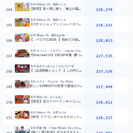
8/9
Pekora Ch. 兎田ぺこら
【料理】莉々華に捧ぐ「極上の親子丼」作る！ぺこ！【ホロライブ/兎田ぺこら】
228,274
1
244
8/9
Pekora Ch. 兎田ぺこら
【ガチャショップシミュレーター】NEW!! ガチャガチャ屋さんを本日オープンします！！！！！ぺこ！【ホロライブ/兎田ぺこら】
228,121
1
245
8/9
Okayu Ch. 猫又おかゆ
【 パワプロ2026 】初めての栄冠ナイン!! 1年目秋からスタート
228,023
246
8/9
ローレン・イロアス / Lauren Iroas【にじさんじ】
【Overwatch】CRCUP本番 勝つぞしゃらくせぇ #しゃらくせー不動大人冗談21WIN【ローレン・イロアス/にじさんじ】
227,535
247
8/9
あるてぃめっとくりえいたーず
【 ほぼ呪物ショップ 】この中に曰く付きの商品が混ざってます
227,526
1
248
8/9
エクス・アルビオ -Ex Albio-
新しいVCRRUSTの世界で最強ボスをゾンビアタックで討伐するぞ！！『 Rust 』【 エビオ/にじさんじ 】
227,444
249
8/9
Miko Ch. さくらみこ
【初見】沼スーパードンキーコングやるにぇえええええええええ‼③【ホロライブ/さくらみこ】
226,612
1
250
8/9
Subaru Ch. 大空スバル
【#3】ドラゴンボールカカロットやるしゅばあああああああああああああああああああああああああああ！！！！！！【ホロライブ/大空スバル】
226,227
251
8/9
不破 湊 / Fuwa Minato【にじさんじ】
【#にじ甲2026】ギラギラホスト高校、始まりの1年春【不破湊/にじさんじ】