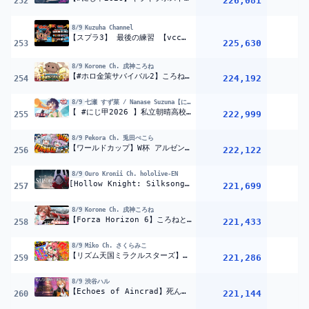
226,081
252
8/9
Kuzuha Channel
【スプラ3】 最後の練習 【vccスプラ練】うるか イブラヒム 笹ティック
225,630
253
8/9
Korone Ch. 戌神ころね
【#ホロ金策サバイバル2】ころね支店 ~2回目~ 【Minecraft】
224,192
254
8/9
七瀬 すず菜 / Nanase Suzuna【にじさんじ】
【 #にじ甲2026 】私立朝晴高校
2年目春～
【 七瀬すず菜 
222,999
255
8/9
Pekora Ch. 兎田ぺこら
【ワールドカップ】W杯 アルゼンチン vs エジプト戦 全力応援！同時視聴！ぺこ！【ホロライブ/兎田ぺこら】
222,122
256
8/9
Ouro Kronii Ch. hololive-EN
[Hollow Knight: Silksong] I Forgot | #7
221,699
257
8/9
Korone Ch. 戌神ころね
【Forza Horizon 6】ころねとドライブしよ～～～?=3
221,433
1
258
8/9
Miko Ch. さくらみこ
【リズム天国ミラクルスターズ】クリア目指して全力リズム天国やるにぇええええええええええええ‼?【ホロライブ/さくらみこ】
221,286
1
259
8/9
渋谷ハル
【Echoes of Aincrad】死んだら終了！デスゲームモード＆ベリーハードで限界までプレイする 2枠目
221,144
260