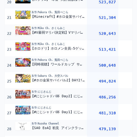
523,827
20
8/9
Pekora Ch. 兎田ぺこら
【Minecraft】#ホロ金策サバイバル2 お金を稼ぎたい( ^ω^ ) DAY1 ぺこ!【ホロライブ/兎田ぺこら】
521,304
1
21
8/9
Miko Ch. さくらみこ
【#V最弱マリパ決定戦】Vマリパ最弱⁉な4人で決定戦マリパ‼?【ホロライブ/さくらみこ】
520,643
2
22
8/9
Miko Ch. さくらみこ
【ホロドリ】ホロメン全員☆5ゲットのホロライブドリーム達成を目指すエリートに俺はなる【ホロライブ/さくらみこ】
513,421
2
23
8/9
Pekora Ch. 兎田ぺこら
【同時視聴】ワールドカップ サッカー日本代表 vs ブラジル戦 ヴィヴィちゃんとオフコラボで応援！！ぺこ！【ホロライブ/兎田ぺこら】
500,648
1
24
8/9
Subaru Ch. 大空スバル
【#ホロ金策サバイバル2】DAY2!金策マイクラやるしゅばあああああああああああああああああああああああああああああああああああ!!!!!!：MINECRAFT【ホロライブ/大空スバル】
494,824
1
25
8/9
にじさんじ
【#にじシャドバ杯 Day2】にじさんじシャドバ杯2026 トーナメント戦
486,256
26
8/9
にじさんじ
【#にじシャドバ杯 Day1】にじさんじシャドバ杯2026 リーグ戦
481,310
27
8/9
Kuzuha Channel
【SAO EoA】初見 アインクラッド旅 【デスモード+最高難易度 ネタバレ注意】
479,139
28