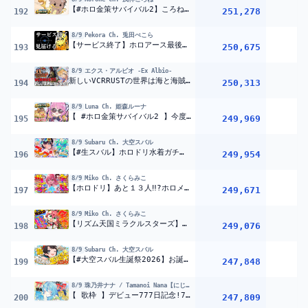
【#ホロ金策サバイバル2】ころね支店 ～最終回～ 【Minecraft】
251,278
192
8/9
Pekora Ch. 兎田ぺこら
【サービス終了】ホロアース最後の瞬間を見届ける【ホロライブ/兎田ぺこら】
250,675
1
193
8/9
エクス・アルビオ -Ex Albio-
新しいVCRRUSTの世界は海と海賊船でPVP!!『 Rust 』【 エビオ/にじさんじ 】
250,313
194
8/9
Luna Ch. 姫森ルーナ
【 #ホロ金策サバイバル2 】今度こそマイクラFIRE生活を目指すのら！！！Day3【姫森ルーナ/ホロライブ】
249,969
195
8/9
Subaru Ch. 大空スバル
【#生スバル】ホロドリ水着ガチャ耐久しゅばああああああああああああああああああああああああああああああああああああああ！！：hololive Dreams【ホロライブ/大空スバル】
249,954
1
196
8/9
Miko Ch. さくらみこ
【ホロドリ】あと１３人‼?ホロメン全員☆５ゲットのホロライブドリーム達成を目指すエリートに俺はなる３日目【ホロライブ/さくらみこ】
249,671
1
197
8/9
Miko Ch. さくらみこ
【リズム天国ミラクルスターズ】全力リズム天国やるにぇええええええええええええ‼?【ホロライブ/さくらみこ】
249,076
1
198
8/9
Subaru Ch. 大空スバル
【#大空スバル生誕祭2026】お誕生日おめでとうスバル！！！重大告知ありしゅばあああああああああああああああああ！！！！：HAPPY BIRTH DAY STREAM【ホロライブ/大空スバル】
247,848
1
199
8/9
珠乃井ナナ / Tamanoi Nana【にじさんじ】
【 歌枠 】デビュー777日記念!77曲耐久歌枠?
【にじさんじ / 
247,809
1
200