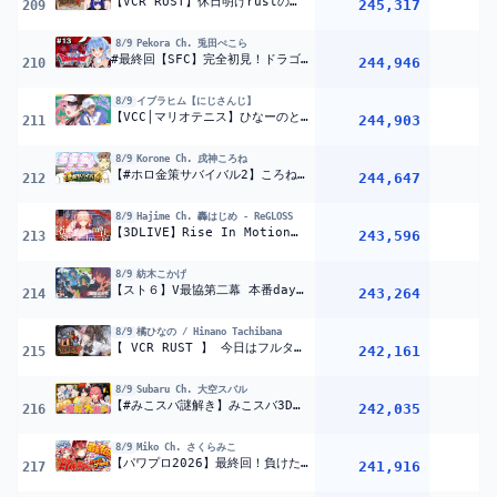
【VCR RUST】休日明けrustの様子【ぶいすぽ/一ノ瀬うるは】
245,317
209
8/9
Pekora Ch. 兎田ぺこら
#最終回【SFC】完全初見！ドラゴンクエストVI 幻の大地 ぺこ！【ホロライブ/兎田ぺこら】※ネタバレ注意
244,946
210
8/9
イブラヒム【にじさんじ】
【VCC│マリオテニス】ひなーのとテニス【にじさんじ/イブラヒム】
244,903
211
8/9
Korone Ch. 戌神ころね
【#ホロ金策サバイバル2】ころね支店 ~1回目~ 【Minecraft】
244,647
1
212
8/9
Hajime Ch. 轟はじめ ‐ ReGLOSS
【3DLIVE】Rise In Motion【轟はじめ】 #轟はじめ生誕祭2026
243,596
4
213
8/9
紡木こかげ
【スト６】V最協第二幕 本番day1 ぶっぱなC #BPCWIN【ぶいすぽっ！ / 紡木こかげ】
243,264
214
8/9
橘ひなの / Hinano Tachibana
【 VCR RUST 】 今日はフルタイムでいくぞ【ぶいすぽっ!/橘ひなの】
242,161
215
8/9
Subaru Ch. 大空スバル
【#みこスバ謎解き】みこスバ3D！謎解き大脱出やるしゅばあああああああああああああああああああああああああああああ！！！！！！：Mystery solving MIKOSUBA 3D【ホロライブ】
242,035
1
216
8/9
Miko Ch. さくらみこ
【パワプロ2026】最終回！負けたら即終了栄冠ナイン3年モードで新・桜咲高校はじめるぞおおおおおおおおおおおおお！！！【ホロライブ/さくらみこ】
241,916
1
217