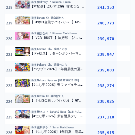
8/9
猫汰つな / Nekota Tsuna
【本配信】ぶいすぽGG 猫汰つな presents VALORANT【ぶいすぽ / 猫汰つな】
241,353
218
8/9
Botan Ch.獅白ぼたん
【 #ホロ金策サバイバル2 】GM視点!セカンドシーズンもホロタウンのラーメン屋ししろぼたんです：Day2【獅白ぼたん/ホロライブ】
240,773
219
8/9
橘ひなの / Hinano Tachibana
【 VCR RUST 】味見部 【ぶいすぽっ！/橘ひなの】
239,970
220
8/9
Korone Ch. 戌神ころね
【ド★初見】サターンボンバーマン遊ぶ！！【セガサターン】
239,947
1
221
8/9
Pekora Ch. 兎田ぺこら
【パワプロ2026】3年目最後の夏！兎☆ダイナマイト高校 いくぞおおおおおおおおおおお！ぺこ！【ホロライブ/兎田ぺこら】＃パワプロケモミミリーグ
239,003
222
8/9
Meloco Kyoran【NIJISANJI EN】
【#にじ甲2026】聖ファビュラス学園☆第四話『目には目を、歯には歯を』2年目春~【NIJISANJI EN￤Meloco Kyoran】
238,274
223
8/9
Botan Ch.獅白ぼたん
【 #ホロ金策サバイバル2 】GM視点!セカンドシーズンもホロタウンのラーメン屋ししろぼたんです：Day1【獅白ぼたん/ホロライブ】
238,025
1
224
8/9
榊ネス / Sakaki Ness【にじさんじ】
【#にじ甲2026】新台附属フリーズ高校 稼働開始です【榊ネス/にじさんじ】
237,110
225
8/9
星川サラ / Sara Hoshikawa
【 #にじ甲2026】1年目夏～流星ミルキーウェイ学園いくぞおおおおおおおおおお?【星川サラ/にじさんじ】
235,915
226