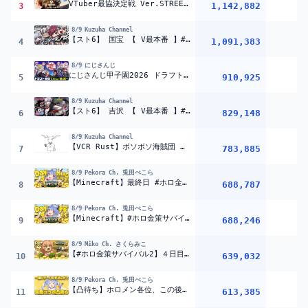
VTuber最協決定戦 Ver.STREET FIGHTER 6 第二幕 Day1 本配信 【#V最協第二幕】
1,142,882
1
3
8/9
Kuzuha Channel
【スト6】 国宝 【 V最本番 】#KSKWIN
1,091,383
4
8/9
にじさんじ
にじさんじ甲子園2026 ドラフト会議【 #にじ甲2026 】
910,925
3
5
8/9
Kuzuha Channel
【スト6】 吉沢 【 V最本番 】#KSKWIN
829,148
6
8/9
Kuzuha Channel
【VCR Rust】ボソボソ海賊団 【喉警戒】
783,885
7
8/9
Pekora Ch. 兎田ぺこら
【Minecraft】最終日 #ホロ金策サバイバル2 お金を稼ぎたい( ^ω^ ) DAY5 ぺこ！【ホロライブ/兎田ぺこら】
688,787
1
8
8/9
Pekora Ch. 兎田ぺこら
【Minecraft】#ホロ金策サバイバル2 お金を稼ぎたい( ^ω^ ) DAY4 ぺこ!【ホロライブ/兎田ぺこら】
688,246
1
9
8/9
Miko Ch. さくらみこ
【#ホロ金策サバイバル2】４日目！！！もうこうなったらやるしかねぇよ・・・・【ホロライブ/さくらみこ】
639,032
1
10
8/9
Pekora Ch. 兎田ぺこら
【凸待ち】ホロメン各位、この後ゲームやりませんか？【ホロライブ/兎田ぺこら】
613,385
1
11