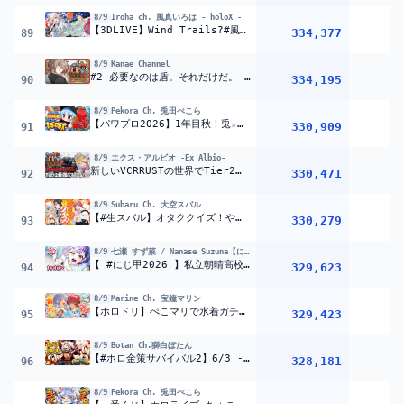
8/9
Iroha ch. 風真いろは - holoX -
【3DLIVE】Wind Trails?#風真いろは生誕ライブ2026 告知&ゲストあり?【風真いろは/ホロライブ】
334,377
3
89
8/9
Kanae Channel
#2 必要なのは盾。それだけだ。 | VCR RUST【にじさんじ/叶】
334,195
90
8/9
Pekora Ch. 兎田ぺこら
【パワプロ2026】1年目秋！兎☆ダイナマイト高校 いくぞおおおおおおおおおおお！ぺこ！【ホロライブ/兎田ぺこら】＃パワプロケモミミリーグ
330,909
91
8/9
エクス・アルビオ -Ex Albio-
新しいVCRRUSTの世界でTier2最強ボス討伐いくぞ！！『 Rust 』【 エビオ/にじさんじ 】
330,471
92
8/9
Subaru Ch. 大空スバル
【#生スバル】オタククイズ！やるしゅばああああああああああああああああああああああああああああああああ！！！！！：Otaku quiz【ホロライブ/大空スバル】
330,279
1
93
8/9
七瀬 すず菜 / Nanase Suzuna【にじさんじ】
【 #にじ甲2026 】私立朝晴高校
1年目秋～
【 七瀬すず菜 
329,623
94
8/9
Marine Ch. 宝鐘マリン
【ホロドリ】ぺこマリで水着ガチャバトル！水着コンプリートできるのはどっちだ！！【ホロライブ/宝鐘マリン・兎田ぺこら】
329,423
1
95
8/9
Botan Ch.獅白ぼたん
【#ホロ金策サバイバル2】6/3 -3日目の日報!Day3 daily report【獅白ぼたん/ホロライブ】
328,181
1
96
8/9
Pekora Ch. 兎田ぺこら