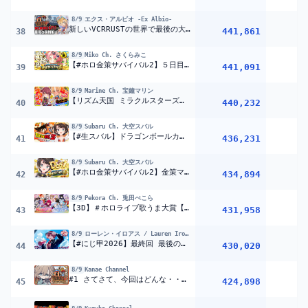
8/9
エクス・アルビオ -Ex Albio-
新しいVCRRUSTの世界で最後の大海賊船バトルいくぞ！！『 Rust 』【 エビオ/にじさんじ 】
441,861
38
8/9
Miko Ch. さくらみこ
【#ホロ金策サバイバル2】５日目！！！みんなで最終回だにぇええええええええ！！！【ホロライブ/さくらみこ】
441,091
1
39
8/9
Marine Ch. 宝鐘マリン
【リズム天国 ミラクルスターズ】4年ぶりに!ふたりの地獄リズムオフコラボ【ホロライブ/宝鐘マリン・不知火フレア】
440,232
1
40
8/9
Subaru Ch. 大空スバル
【#生スバル】ドラゴンボールカカロットやるしゅばあああああああああああああああああああああああああああ！！！！！！【ホロライブ/大空スバル】
436,231
1
41
8/9
Subaru Ch. 大空スバル
【#ホロ金策サバイバル2】金策マイクラやるしゅばあああああああああああああああああああああああああああああああああああ!!!!!!：MINECRAFT【ホロライブ/大空スバル】
434,894
1
42
8/9
Pekora Ch. 兎田ぺこら
【3D】＃ホロライブ歌うま大賞【生放送】
431,958
4
43
8/9
ローレン・イロアス / Lauren Iroas【にじさんじ】
【#にじ甲2026】最終回 最後の夏、笑って終ろうぜ。【ローレン・イロアス/にじさんじ】
430,020
44
8/9
Kanae Channel
#1 さてさて、今回はどんな・・・? | VCR RUST【にじさんじ/叶】
424,898
45