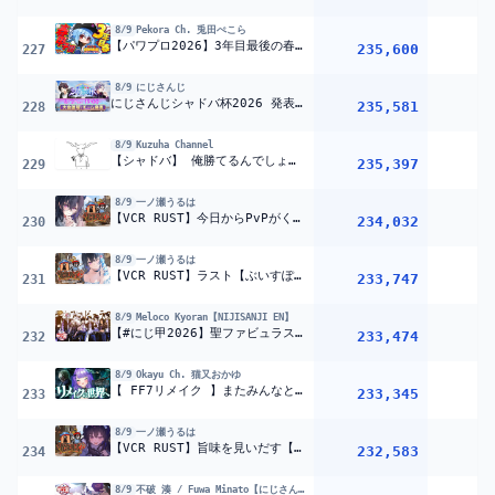
8/9
Pekora Ch. 兎田ぺこら
【パワプロ2026】3年目最後の春甲子園！兎☆ダイナマイト高校 いくぞおおおおおおおおおおお！ぺこ！【ホロライブ/兎田ぺこら】＃パワプロケモミミリーグ
235,600
227
8/9
にじさんじ
にじさんじシャドバ杯2026 発表配信【#にじシャドバ杯】
235,581
228
8/9
Kuzuha Channel
【シャドバ】 俺勝てるんでしょうか 【コーチリグゼ3】
235,397
229
8/9
一ノ瀬うるは
【VCR RUST】今日からPvPがくるらしい・・・・・・！！！【ぶいすぽ/一ノ瀬うるは】
234,032
230
8/9
一ノ瀬うるは
【VCR RUST】ラスト【ぶいすぽ/一ノ瀬うるは】
233,747
231
8/9
Meloco Kyoran【NIJISANJI EN】
【#にじ甲2026】聖ファビュラス学園☆第七話『咲け、覇者』2年目春甲子園~【NIJISANJI EN￤Meloco Kyoran】
233,474
232
8/9
Okayu Ch. 猫又おかゆ
【 FF7リメイク 】またみんなと冒険だああ!!?#02 | FINAL FANTASY VII REMAKE INTERGRADE【 猫又おかゆ/ホロライブ 】※ネタバレあり
233,345
233
8/9
一ノ瀬うるは
【VCR RUST】旨味を見いだす【ぶいすぽ/一ノ瀬うるは】
232,583
234
8/9
不破 湊 / Fuwa Minato【にじさんじ】