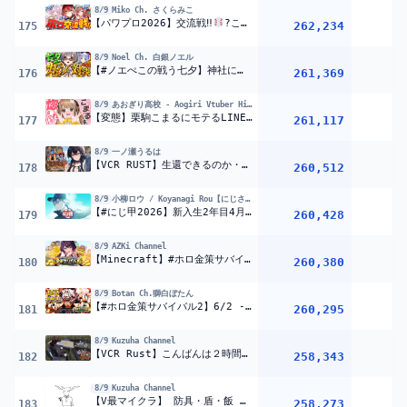
8/9
Miko Ch. さくらみこ
【パワプロ2026】交流戦‼
?こんこよ高校&限界条高校VS桜咲高校だあああああああああ!!!【ホロライブ/さくらみこ/博衣こより/一条莉々華】
262,234
1
175
8/9
Noel Ch. 白銀ノエル
【#ノエぺこの戦う七夕】神社に行って祈ってきた！！！年に一度の大勝負！勝たせていただきますゾ！【白銀ノエル/ホロライブ】
261,369
1
176
8/9
あおぎり高校 - Aogiri Vtuber High School
【変態】栗駒こまるにモテるLINE返信はガチでアウトでした
261,117
177
8/9
一ノ瀬うるは
【VCR RUST】生還できるのか・・・・！？【ぶいすぽ/一ノ瀬うるは】
260,512
178
8/9
小柳ロウ / Koyanagi Rou【にじさんじ】
【#にじ甲2026】新入生2年目4月~【小柳ロウ/にじさんじ】
260,428
179
8/9
AZKi Channel
【Minecraft】#ホロ金策サバイバル2 今日から始めるホロ金策生活!!!!!!DAY4?【ホロライブ / AZKi】
260,380
180
8/9
Botan Ch.獅白ぼたん
【#ホロ金策サバイバル2】6/2 -2日目の日報!Day2 daily report【獅白ぼたん/ホロライブ】
260,295
1
181
8/9
Kuzuha Channel
【VCR Rust】こんばんは２時間です 【喉警戒】
258,343
182
8/9
Kuzuha Channel
【V最マイクラ】 防具・盾・飯 安定宅【 ハードコア 】#3
258,273
183