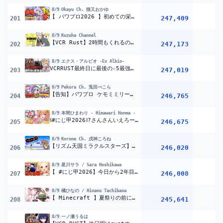
8/9
Okayu Ch. 猫又おかゆ
【 パワプロ2026 】初めての栄冠ナイン!! 1年目夏の甲子園決勝からスタート
247,409
201
8/9
Kuzuha Channel
【VCR Rust】2時間もくれるのか 【喉警戒】
247,173
202
8/9
エクス・アルビオ -Ex Albio-
VCRRUST最終日に最後の☆5最強ボス討伐なるか！！『 Rust 』【 エビオ/にじさんじ 】
247,019
203
8/9
Pekora Ch. 兎田ぺこら
【告知】パワプロ ケモミミリーグ開催！説明会＆チーム決め！ぺこ！【ホロライブ/兎田ぺこら】
246,765
1
204
8/9
本間ひまわり - Himawari Honma -
꒰#にじ甲2026꒱?さんさんいえろー高校?１年目：春～? ˹ 本間ひまわり にじさんじ ˼
246,675
205
8/9
Korone Ch. 戌神ころね
【リズム天国ミラクルスターズ】遊ぶ【新作/発売したばかり/新しいゲーム】
246,020
1
206
8/9
星川サラ / Sara Hoshikawa
【 #にじ甲2026】今日から2年目!流星ミルキーウェイ学園いくぞおおおおおおおおおお?【星川サラ/にじさんじ】
246,008
207
8/9
橘ひなの / Hinano Tachibana
【 Minecraft 】夏祭りの前に新人（？）たちにサーバーを案内するw/エマ、くろむ、サイネ、ちせ【ぶいすぽっ！/橘ひなの】
245,641
208
8/9
一ノ瀬うるは