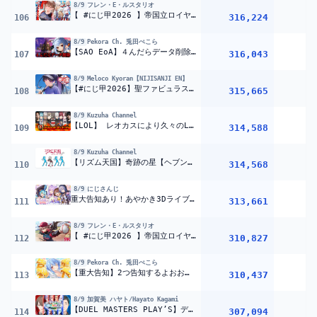
8/9
フレン・E・ルスタリオ
【 #にじ甲2026 】帝国立ロイヤルナイツ学園 1年目夏大会から！【にじさんじ】
316,224
106
8/9
Pekora Ch. 兎田ぺこら
【SAO EoA】４んだらデータ削除⁉ 初見で最高難易度＆デスゲームモードやる！ぺこ！【ホロライブ/兎田ぺこら】
316,043
1
107
8/9
Meloco Kyoran【NIJISANJI EN】
【#にじ甲2026】聖ファビュラス学園☆第一話『魂の叫び』【NIJISANJI EN￤Meloco Kyoran】
315,665
108
8/9
Kuzuha Channel
【LOL】 レオカスにより久々のLOL【しゃかちゃ らむね3 イブラヒム 叶 焼きパン3 ローレン ひなの3 k4sen代表】
314,588
109
8/9
Kuzuha Channel
【リズム天国】奇跡の星【ヘブンズゲート】＃１
314,568
110
8/9
にじさんじ
重大告知あり！あやかき3Dライブ！【#あやかき2周年ライブ】
313,661
2
111
8/9
フレン・E・ルスタリオ
【 #にじ甲2026 】帝国立ロイヤルナイツ学園 1年目春から！いくぞ！【にじさんじ】
310,827
112
8/9
Pekora Ch. 兎田ぺこら
【重大告知】2つ告知するよおおおおおおおおおおおおおおおおおおお！！！ぺこ！【ホロライブ/兎田ぺこら】
310,437
1
113
8/9
加賀美 ハヤト/Hayato Kagami
【DUEL MASTERS PLAY’S】デュエプレにじさんじ杯2026！！【にじさんじ/加賀美ハヤト、榊ネス、鈴原るる、舞元啓介、リゼ・ヘルエスタ、社築、渚トラウト、十河ののは、早乙女ベリー、魁星】
307,094
114