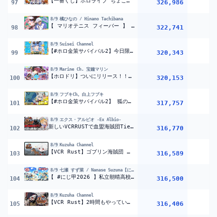
【一番くじ】ホロライブ ちょこのっこコレクション全員コンプリート目指す！！ぺこ！【ホロライブ/兎田ぺこら】
326,986
1
97
8/9
橘ひなの / Hinano Tachibana
【 マリオテニス フィーバー 】 VCC TENNIS、熱血でいくぞおおおおおおお！ w/イブラヒム【ぶいすぽっ！/橘ひなの】
322,741
98
8/9
Suisei Channel
【#ホロ金策サバイバル2】今日限りの参戦‼遊び尽くすぞおおおおお【星街すいせい / #ほしまちすたじお】
320,343
99
8/9
Marine Ch. 宝鐘マリン
【ホロドリ】ついにリリース！！hololive Dreams初回プレイ?【ホロライブ/宝鐘マリン】
320,153
1
100
8/9
フブキCh。白上フブキ
【#ホロ金策サバイバル2】 狐の錬金術師/FOXALCHEMIST DAY2 【ホロライブ/白上フブキ】
317,757
1
101
8/9
エクス・アルビオ -Ex Albio-
新しいVCRRUSTで血盟海賊団Tier2最強ボス討伐いくぞ!!『 Rust 』【 エビオ/にじさんじ 】
316,770
102
8/9
Kuzuha Channel
【VCR Rust】ゴブリン海賊団 【喉警戒】
316,589
103
8/9
七瀬 すず菜 / Nanase Suzuna【にじさんじ】
【 #にじ甲2026 】私立朝晴高校
2年目秋~
【 七瀬すず菜 /
316,500
104
8/9
Kuzuha Channel
【VCR Rust】2時間もやっていいわけないだろ海賊団 【喉警戒】
316,406
105