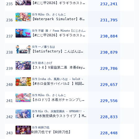
【#にじ甲2026】ギラギラホスト高校、勝負の1年目夏【不破湊/にじさんじ】
232,241
235
8/9
Miko Ch. さくらみこ
【Waterpark Simulator】本日から開業！！！！！新たな事業をはじめるにぇ――――。【ホロライブ/さくらみこ】
231,795
1
236
8/9
不破 湊 / Fuwa Minato【にじさんじ】
【#にじ甲2026】ギラギラホスト高校、春甲子園リベンジと最後の新入生【不破湊/にじさんじ】
230,884
237
8/9
一ノ瀬うるは
【Satisfactory】こんばんは、工場に勤めていきます。【ぶいすぽ/一ノ瀬うるは】
230,879
238
8/9
紡木こかげ
【スト６】V最協第二幕 本番day2 ぶっぱなC #BPCWIN【ぶいすぽっ！ / 紡木こかげ】
229,786
239
8/9
Iroha ch. 風真いろは - holoX -
【#ホロ金策サバイバル2 】戦闘を信じろ＿＿＿マイクラ玄人っぽい思考?【風真いろは/ホロライブ】
229,657
240
8/9
Miko Ch. さくらみこ
【ホロドリ】水着ガチャコンプしてホロライブドリーム達成を目指すエリートに俺はなる【ホロライブ/さくらみこ】
229,556
1
241
8/9
Rio Ch. 水無世燐央 - UPROAR!! -
【 #水無世燐央ラストライブ 】Memento【 水無世燐央 | ホロスターズ | UPROAR!! 】
228,833
2
242
8/9
剣持刀也
剣持刀也です【剣持刀也】
228,448
1
243