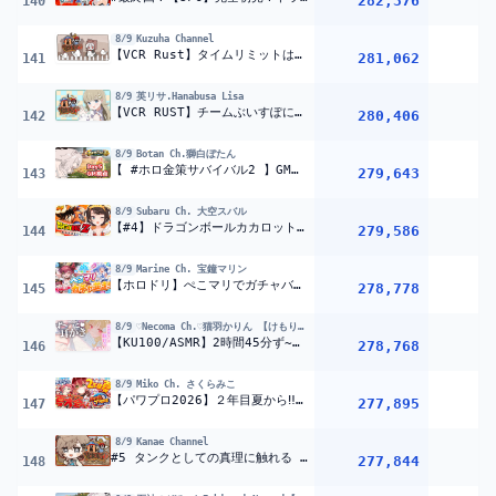
282,376
140
8/9
Kuzuha Channel
【VCR Rust】タイムリミットは２時間だ 【喉警戒】
281,062
141
8/9
英リサ.Hanabusa Lisa
【VCR RUST】チームぶいすぽにお邪魔します！【ぶいすぽっ！/英リサ】
280,406
142
8/9
Botan Ch.獅白ぼたん
【 #ホロ金策サバイバル2 】GM視点！セカンドシーズンもホロタウンのラーメン屋ししろぼたんです：Day5【獅白ぼたん/ホロライブ】
279,643
1
143
8/9
Subaru Ch. 大空スバル
【#4】ドラゴンボールカカロットやるしゅばあああああああああああああああああああああああああああ！！！！！！【ホロライブ/大空スバル】
279,586
1
144
8/9
Marine Ch. 宝鐘マリン
【ホロドリ】ぺこマリでガチャバトル！★5をより多く引く真の幸運はどっちだ！？【ホロライブ/宝鐘マリン・兎田ぺこら】
278,778
1
145
8/9
♡Necoma Ch.♡猫羽かりん 【けもりふ】
【KU100/ASMR】2時間45分ず~っと耳かき!心地良い音圧と囁きで脳がとろける…♡至高の睡眠導入ASMR♡【高音質】EarCleaning,Whispering,RelaxSleeping
278,768
146
8/9
Miko Ch. さくらみこ
【パワプロ2026】２年目夏から‼ 栄冠ナイン3年モードで新・桜咲高校はじめるぞおおおおおおおおおおおおお！！！【ホロライブ/さくらみこ】
277,895
147
8/9
Kanae Channel
#5 タンクとしての真理に触れる | VCR RUST【にじさんじ/叶】
277,844
148