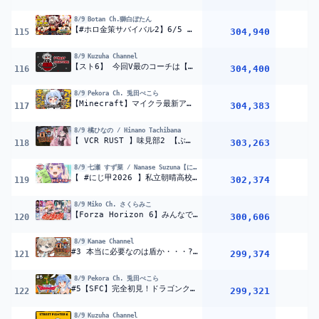
8/9
Botan Ch.獅白ぼたん
【#ホロ金策サバイバル2】6/5 －5日目の日報！Day5 daily report【獅白ぼたん/ホロライブ】
304,940
1
115
8/9
Kuzuha Channel
【スト6】 今回V最のコーチは【イングカッワド】
304,400
116
8/9
Pekora Ch. 兎田ぺこら
【Minecraft】マイクラ最新アップデート！新要素全部集めるぞ！26.3-snapshot ぺこ！【ホロライブ/兎田ぺこら】
304,383
1
117
8/9
橘ひなの / Hinano Tachibana
【 VCR RUST 】味見部2 【ぶいすぽっ！/橘ひなの】
303,263
118
8/9
七瀬 すず菜 / Nanase Suzuna【にじさんじ】
【 #にじ甲2026 】私立朝晴高校
2年目甲子園～
【 七瀬すず
302,374
119
8/9
Miko Ch. さくらみこ
【Forza Horizon 6】みんなで爆走だあああああああ‼ #ホロ爆走祭【ホロライブ/さくらみこ】
300,606
1
120
8/9
Kanae Channel
#3 本当に必要なのは盾か・・・? | VCR RUST【にじさんじ/叶】
299,374
121
8/9
Pekora Ch. 兎田ぺこら
#5【SFC】完全初見！ドラゴンクエストVI 幻の大地 ぺこ！【ホロライブ/兎田ぺこら】※ネタバレ注意
299,321
122
8/9
Kuzuha Channel