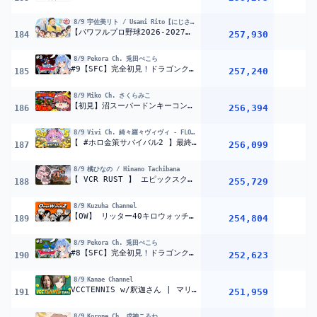
8/9
宇佐美リト / Usami Rito【にじさんじ】
【パワフルプロ野球2026-2027】#にじ甲2026 麒麟高校 1年目 夏県大会準決勝から！ 【宇佐美リト/にじさんじ】
257,930
184
8/9
Pekora Ch. 兎田ぺこら
#9【SFC】完全初見！ドラゴンクエストVI 幻の大地 ぺこ！【ホロライブ/兎田ぺこら】※ネタバレ注意
257,240
185
8/9
Miko Ch. さくらみこ
【初見】沼スーパードンキーコングやるにぇえええええええええ‼②【ホロライブ/さくらみこ】
256,394
1
186
8/9
Vivi Ch. 綺々羅々ヴィヴィ - FLOW GLOW
【 #ホロ金策サバイバル2 】最終日！伝説の農婦の力出し切るぞおおお【#綺々羅々ヴィヴィ #hololiveDEV_IS #FLOWGLOW】
256,099
187
8/9
橘ひなの / Hinano Tachibana
【 VCR RUST 】 エピックスクラップください【ぶいすぽっ！/橘ひなの】
255,729
188
8/9
Kuzuha Channel
【OW】 リッター40キロウォッチ 【 CRカップスクリム 】らい夏,うるか,うみng,ミホーク3
254,804
189
8/9
Pekora Ch. 兎田ぺこら
#8【SFC】完全初見！ドラゴンクエストVI 幻の大地 ぺこ！【ホロライブ/兎田ぺこら】※ネタバレ注意
252,623
190
8/9
Kanae Channel
VCCTENNIS w/釈迦さん | マリオテニス フィーバー【にじさんじ/叶】
251,959
191
8/9
Korone Ch. 戌神ころね