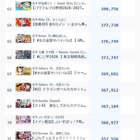
8/9
宇佐美リト / Usami Rito【にじさんじ】
【パワフルプロ野球2026-2027】#にじ甲2026 麒麟高校 1年目 4月から！！！【宇佐美リト/にじさんじ】
380,756
63
8/9
Miko Ch. さくらみこ
【急募3D】@ホロメン いまから事務所でゲームで遊びませんか
【ホ
377,730
2
64
8/9
Botan Ch.獅白ぼたん
【 #ホロ金策サバイバル2 】GM視点!セカンドシーズンもホロタウンのラーメン屋ししろぼたんです：Day4(Day3も含めてアプデ情報あり)【獅白ぼたん/ホロライブ】
376,749
1
65
8/9
七瀬 すず菜 / Nanase Suzuna【にじさんじ】
【 #にじ甲2026 】私立朝晴高校
3年目春～
【 七瀬すず菜 
373,747
66
8/9
Subaru Ch. 大空スバル
【#ホロ金策サバイバル2】ファーマー、覚悟のDAY3 金策マイクラやるしゅばあああああああああああああああああああああああああ!!!!!!：MINECRAFT【ホロライブ/大空スバル】
369,692
1
67
8/9
Subaru Ch. 大空スバル
【#2】ドラゴンボールカカロットやるしゅばあああああああああああああああああああああああああああ！！！！！！【ホロライブ/大空スバル】
367,912
1
68
8/9
Kuzuha Channel
【スト6】 旅をしてからスクリム vs ティム＝れん３そして宇佐美リト 【 スクリム4日目 】
367,104
69
8/9
ぶいすぽっ!【公式】
【メイン配信】ぶいすぽっ！7周年大感謝祭【#ぶいすぽ7周年大感謝祭】
366,977
70
8/9
Korone Ch. 戌神ころね
すぷらてぅんフェス！！！！！！！（起きれたら9時、万が一寝坊したら誠に申し訳ありません。その時は起きたら連絡いたしますm(__)m）
357,556
1
71