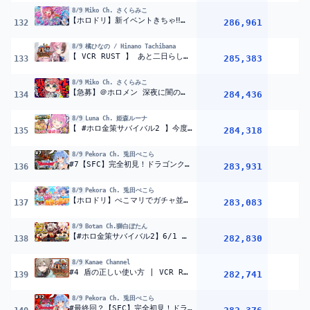
8/9
Miko Ch. さくらみこ
【ホロドリ】新イベントきちゃ‼完凸チャレンジするぜぇ‼?【ホロライブ/さくらみこ】
286,961
1
132
8/9
橘ひなの / Hinano Tachibana
【 VCR RUST 】 あと二日らしいぞ！【ぶいすぽっ！/橘ひなの】
285,383
133
8/9
Miko Ch. さくらみこ
【急募】＠ホロメン 深夜に闇のゲームで戦わないか
【ホロライブ/
284,436
1
134
8/9
Luna Ch. 姫森ルーナ
【 #ホロ金策サバイバル2 】今度こそマイクラFIRE生活を目指すのら！！！Day4 最終日【姫森ルーナ/ホロライブ】
284,318
135
8/9
Pekora Ch. 兎田ぺこら
#7【SFC】完全初見！ドラゴンクエストVI 幻の大地 ぺこ！【ホロライブ/兎田ぺこら】※ネタバレ注意
283,931
136
8/9
Pekora Ch. 兎田ぺこら
【ホロドリ】ぺこマリでガチャ並走！どっちが★5たくさん引ける？！ぺこ！【ホロライブ/兎田ぺこら】
283,083
1
137
8/9
Botan Ch.獅白ぼたん
【#ホロ金策サバイバル2】6/1 初日の日報!Day1 daily report【獅白ぼたん/ホロライブ】
282,830
1
138
8/9
Kanae Channel
#4 盾の正しい使い方 | VCR RUST【にじさんじ/叶】
282,741
139
8/9
Pekora Ch. 兎田ぺこら
#最終回？【SFC】完全初見！ドラゴンクエストVI 幻の大地 ぺこ！【ホロライブ/兎田ぺこら】※ネタバレ注意