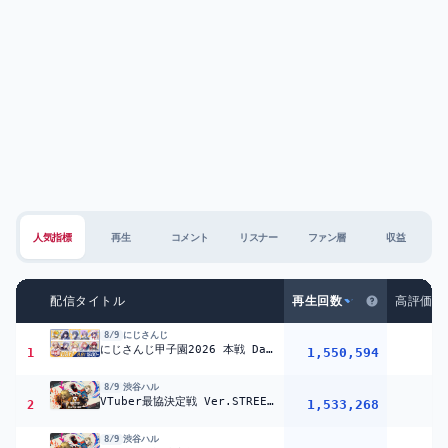
人気指標
再生
コメント
リスナー
ファン層
収益
配信タイトル
再生回数
高評価数
8/9
にじさんじ
にじさんじ甲子園2026 本戦 Day1【 #にじ甲2026_Day1 】
1,550,594
3
1
8/9
渋谷ハル
VTuber最協決定戦 Ver.STREET FIGHTER 6 第二幕 Day2 本配信 【#V最協第二幕】
1,533,268
1
2
8/9
渋谷ハル