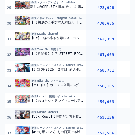
8/9
エクス・アルビオ -Ex Albio-
新しいVCRRUSTの世界でついに海賊同盟を組んで海制覇なるか！！『 Rust 』【 エビオ/にじさんじ 】
473,928
29
8/9
石神のぞみ / Ishigami Nozomi【にじさんじ】
【 #初夏の若手対抗大運動会 】若手たちよ！！今こそ鎬を削り合え！！！！！！【 にじさんじ所属 】
470,655
2
30
8/9
Kuzuha Channel
【OW】 森の小さな毒レストラン 【 CRカップ本番 】らい夏,うるか,うみng,ミホーク3 コーチ：くらうど3 #ぽいドンWIN 3000000分遅延
462,394
31
8/9
Towa Ch. 常闇トワ
【 #常闇祭2 】? STREET FIGHTER6 3on3 トーナメント?常闇祭2 powered by ZENAIM【常闇トワ/ホロライブ】
461,609
1
32
8/9
ローレン・イロアス / Lauren Iroas【にじさんじ】
【#にじ甲2026】２年目 新入生の皆さん、入ってきてください。【ローレン・イロアス/にじさんじ】
458,731
33
8/9
Miko Ch. さくらみこ
【ホロドリ】ホロメン全員☆５ゲットのホロライブドリーム達成を目指すエリートに俺はなる2日目【ホロライブ/さくらみこ】
456,105
1
34
8/9
Lui ch. 鷹嶺ルイ - holoX -
【 #ホロヒットアンドブロー決定戦 】エンジョイ！ホロヒット＆ブロー最強決定戦
454,063
1
35
8/9
Kuzuha Channel
【VCR Rust】2時間だけ力を貸してやる PVP編 【喉警戒】
453,126
36
8/9
ローレン・イロアス / Lauren Iroas【にじさんじ】
【#にじ甲2026】あの日夏に破壊された俺たちが、今度は夏を破壊する feat.山際【ローレン・イロアス/にじさんじ】
452,506
37