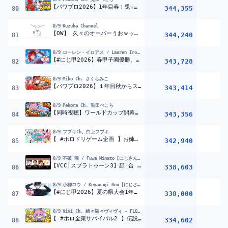
【パワプロ2026】1年目春！兎☆ダイナマイト高校 いくぞおおおおおおおおおおお！ぺこ！【ホロライブ/兎田ぺこら】＃パワプロケモミミリーグ
344,355
1
80
8/9
Kuzuha Channel
【OW】 久々のオーバーうおｗッチ 【 CRカップスクリム 】らい夏,うるか,うみng,ミホーク3
344,240
81
8/9
ローレン・イロアス / Lauren Iroas【にじさんじ】
【#にじ甲2026】春甲子園優勝、それしか見えない。【ローレン・イロアス/にじさんじ】
343,728
82
8/9
Miko Ch. さくらみこ
【パワプロ2026】１年目秋からスカウト＆春甲子園‼ 栄冠ナイン3年モードで新・桜咲高校はじめるぞおおおおおおおおおおおおお！！！【ホロライブ/さくらみこ】
343,414
1
83
8/9
Pekora Ch. 兎田ぺこら
【同時視聴】ワールドカップ開幕！サッカー日本代表 vs チュニジア戦 3Dでヴィヴィちゃんとみんなで応援！！ぺこ！【ホロライブ/兎田ぺこら】
343,356
1
84
8/9
フブキCh。白上フブキ
【 #ホロドリゲーム企画 】お姉さんVSお子さま！？ #ホロドリ エンジョイゲーム大会！！
342,940
2
85
8/9
不破 湊 / Fuwa Minato【にじさんじ】
【VCC│スプラトゥーン3】顔 合 わ せ その2【不破湊/ボドカ/obo/柊ツルギ/にじさんじ】
338,603
86
8/9
小柳ロウ / Koyanagi Rou【にじさんじ】
【#にじ甲2026】夏の県大会1年目6月～【小柳ロウ/にじさんじ】
338,000
87
8/9
Vivi Ch. 綺々羅々ヴィヴィ - FLOW GLOW
【 #ホロ金策サバイバル2 】伝説の農婦帰還!ファーマーの時代きたあああああ【#綺々羅々ヴィヴィ #hololiveDEV_IS #FLOWGLOW】
334,602
88