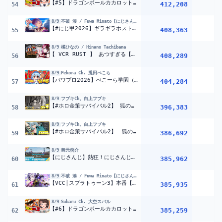
【#5】ドラゴンボールカカロットやるしゅばあああああああああああああああああああああああああああ！！！！！！【ホロライブ/大空スバル】
412,208
1
54
8/9
不破 湊 / Fuwa Minato【にじさんじ】
【#にじ甲2026】ギラギラホスト高校、1年目夏の甲子園【不破湊/にじさんじ】
408,363
55
8/9
橘ひなの / Hinano Tachibana
【 VCR RUST 】 あつすぎる【ぶいすぽっ！/橘ひなの】
408,289
56
8/9
Pekora Ch. 兎田ぺこら
【パワプロ2026】ぺこーら学園（仮）始動！！！！！！！！！！！ぺこ！【ホロライブ/兎田ぺこら】＃パワプロケモミミリーグ
404,284
1
57
8/9
フブキCh。白上フブキ
【#ホロ金策サバイバル2】 狐の錬金術師/FOXALCHEMIST DAY4 【ホロライブ/白上フブキ】
396,383
1
58
8/9
フブキCh。白上フブキ
【#ホロ金策サバイバル2】 狐の錬金術師/FOXALCHEMIST FINAL 【ホロライブ/白上フブキ】
386,692
1
59
8/9
舞元啓介
【にじさんじ】熱狂！にじさんじ甲子園2026#5【 #にじ甲2026】
385,962
60
8/9
不破 湊 / Fuwa Minato【にじさんじ】
【VCC│スプラトゥーン3】本番【不破湊/大勢/にじさんじ】
385,935
61
8/9
Subaru Ch. 大空スバル
【#6】ドラゴンボールカカロットやるしゅばあああああああああああああああああああああああああああ！！！！！！【ホロライブ/大空スバル】
385,259
1
62