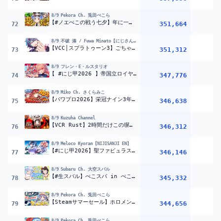
8/9
Pekora Ch. 兎田ぺこら
【#ノエぺこの戦う七夕】年に一度の大勝負！ノエルVSぺこらカジノ対決2026！ぺこ！【ホロライブ/兎田ぺこら】
351,664
1
72
8/9
不破 湊 / Fuwa Minato【にじさんじ】
【VCC│スプラトゥーン3】ごちゃ混ぜプラべ & チーム対抗戦【不破湊/大勢/にじさんじ】
351,312
73
8/9
フレン・E・ルスタリオ
【 #にじ甲2026 】帝国立ロイヤルナイツ学園 2年目春から!【にじさんじ】
347,776
74
8/9
Miko Ch. さくらみこ
【パワプロ2026】栄冠ナイン3年モードで新・桜咲高校はじめるぞおおおおおおおおおおおおお！！！【ホロライブ/さくらみこ】
346,638
1
75
8/9
Kuzuha Channel
【VCR Rust】2時間だけこの塀を超えさせてやる 【喉警戒】
346,312
76
8/9
Meloco Kyoran【NIJISANJI EN】
【#にじ甲2026】聖ファビュラス学園☆第二話『逆境に咲く花』1年目夏【NIJISANJI EN￤Meloco Kyoran】
346,146
77
8/9
Subaru Ch. 大空スバル
【#生スバル】ぺこスバ in ぺこらハウス【ホロライブ/大空スバル】
345,332
2
78
8/9
Pekora Ch. 兎田ぺこら
【Steamサマーセール】ホロメンにsteamのゲームプレゼントする!2026夏編!ぺこ!【ホロライブ/兎田ぺこら】
344,656
1
79
8/9
Pekora Ch. 兎田ぺこら