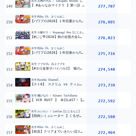
8/9
石神のぞみ / Ishigami Nozomi【にじさんじ】
【 #あらなみマイクラ 】第一話 ここが新波女学園ね！【にじさんじ所属 ／ 石神のぞみ】
277,707
149
8/9
Miko Ch. さくらみこ
【パワプロ2026】１年目夏から‼ 栄冠ナイン3年モードで新・桜咲高校はじめるぞおおおおおおおおおおおおお！！！【ホロライブ/さくらみこ】
276,885
1
150
8/9
小柳ロウ / Koyanagi Rou【にじさんじ】
【#にじ甲2026】秋の全国大会1年目10月～【小柳ロウ/にじさんじ】
276,023
151
8/9
Miko Ch. さくらみこ
【パワプロ2026】１年目春から‼ 栄冠ナイン3年モードで新・桜咲高校はじめるぞおおおおおおおおおおおおお！！！【ホロライブ/さくらみこ】
275,716
1
152
8/9
フブキCh。白上フブキ
【#ホロ金策サバイバル2】 狐の錬金術師/FOXALCHEMIST DAY1 【ホロライブ/白上フブキ】
274,540
1
153
8/9
Kuzuha Channel
【スト6】 スクリム vs ティム＝せつな3 【 】
273,739
154
8/9
橘ひなの / Hinano Tachibana
【 VCR RUST 】 本日LAST！【ぶいすぽっ！/橘ひなの】
272,592
155
8/9
ルンルン / Lunlun【にじさんじ】
【焼肉シミュレーター 】くるぜ！BBB 打ち上げ焼肉対決【ルンルン/にじさんじ】
272,580
1
156
8/9
Miko Ch. さくらみこ
【初見】クリアまでいきたい沼スーパードンキーコングやるにぇえええええええええ‼⑤【ホロライブ/さくらみこ】
272,464
1
157