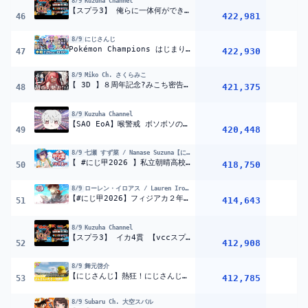
8/9
Kuzuha Channel
【スプラ3】 俺らに一体何ができるんだ 【vccスプラ練】うるか イブラヒム 笹ティック
422,981
46
8/9
にじさんじ
Pokémon Champions はじまりの王者決定戦 にじさんじ杯【#ポケチャンにじさんじ杯】
422,930
47
8/9
Miko Ch. さくらみこ
【 3D 】８周年記念?みこち密告⁉超❣重大発表だにぇ～～～‼【#みこち超重大発表】
421,375
2
48
8/9
Kuzuha Channel
【SAO EoA】喉警戒 ボソボソの両手剣士クズハ 【デスモード+最高難易度 ネタバレ注意】
420,448
49
8/9
七瀬 すず菜 / Nanase Suzuna【にじさんじ】
【 #にじ甲2026 】私立朝晴高校
1年目夏~
【 七瀬すず菜 /
418,750
50
8/9
ローレン・イロアス / Lauren Iroas【にじさんじ】
【#にじ甲2026】フィジアカ２年目秋から 全てを破壊する【ローレン・イロアス/にじさんじ】
414,643
51
8/9
Kuzuha Channel
【スプラ3】 イカ4貫 【vccスプラ練】うるか イブラヒム 笹ティック
412,908
52
8/9
舞元啓介
【にじさんじ】熱狂！にじさんじ甲子園2026#7【 #にじ甲2026】
412,785
53
8/9
Subaru Ch. 大空スバル