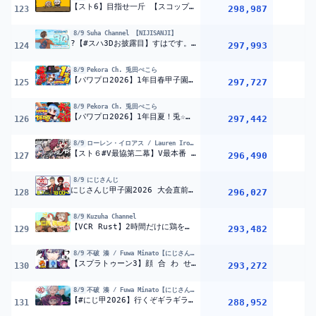
【スト6】目指せ一斤 【スコップ】
298,987
123
8/9
Suha Channel 【NIJISANJI】
?【#スハ3Dお披露目】すはです。3Dになりました。【NIJISANJI】
297,993
2
124
8/9
Pekora Ch. 兎田ぺこら
【パワプロ2026】1年目春甲子園！兎☆ダイナマイト高校 いくぞおおおおおおおおおおお！ぺこ！【ホロライブ/兎田ぺこら】＃パワプロケモミミリーグ
297,727
125
8/9
Pekora Ch. 兎田ぺこら
【パワプロ2026】1年目夏！兎☆ダイナマイト高校 いくぞおおおおおおおおおおお！ぺこ！【ホロライブ/兎田ぺこら】＃パワプロケモミミリーグ
297,442
126
8/9
ローレン・イロアス / Lauren Iroas【にじさんじ】
【スト６#V最協第二幕】V最本番 KeepOn真空花蝶扇が通ります #KSKWIN【にじさんじ/ローレン・イロアス】
296,490
127
8/9
にじさんじ
にじさんじ甲子園2026 大会直前！前日特番【 #にじ甲2026 】
296,027
1
128
8/9
Kuzuha Channel
【VCR Rust】2時間だけに鶏を貸してやる PVP編 【喉警戒】
293,482
129
8/9
不破 湊 / Fuwa Minato【にじさんじ】
【スプラトゥーン3】顔 合 わ せ【不破湊/ぺいんと/らっだぁ/なるせ/にじさんじ】
293,272
130
8/9
不破 湊 / Fuwa Minato【にじさんじ】
【#にじ甲2026】行くぞギラギラホスト高校【不破湊/にじさんじ】
288,952
131