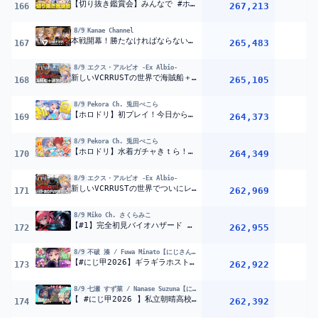
【切り抜き鑑賞会】みんなで #ホロ金策サバイバル2 の切り抜き観よう！！！ぺこ！【ホロライブ/兎田ぺこら】
267,213
1
166
8/9
Kanae Channel
本戦開幕！勝たなければならない #風雷叶鬼 | #v最協第二幕 【にじさんじ/叶】
265,483
167
8/9
エクス・アルビオ -Ex Albio-
新しいVCRRUSTの世界で海賊船＋通常PVP2連続でドパれ！！『 Rust 』【 エビオ/にじさんじ 】
265,105
168
8/9
Pekora Ch. 兎田ぺこら
【ホロドリ】初プレイ！今日からはじめます！！！！！！！！！！ぺこ！【ホロライブ/兎田ぺこら】
264,373
1
169
8/9
Pekora Ch. 兎田ぺこら
【ホロドリ】水着ガチャきｔら！水着コンプリートできるのはぺこマリどっちだ！ぺこ！【ホロライブ/兎田ぺこら/宝鐘マリン】
264,349
1
170
8/9
エクス・アルビオ -Ex Albio-
新しいVCRRUSTの世界でついにレイドありPVP鯖が来たぞ！！『 Rust 』【 エビオ/にじさんじ 】
262,969
171
8/9
Miko Ch. さくらみこ
【#1】完全初見バイオハザード リベレーションズ/Resident Evil: Revelationsやるにぇ！！！【ホロライブ/さくらみこ】
262,955
1
172
8/9
不破 湊 / Fuwa Minato【にじさんじ】
【#にじ甲2026】ギラギラホスト高校、１年目冬【不破湊/にじさんじ】
262,922
173
8/9
七瀬 すず菜 / Nanase Suzuna【にじさんじ】
【 #にじ甲2026 】私立朝晴高校
1年目春～
【 七瀬すず菜 
262,392
174