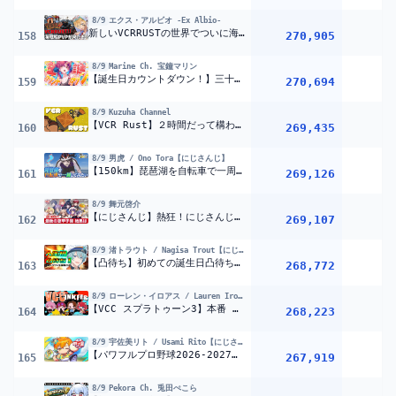
8/9
エクス・アルビオ -Ex Albio-
新しいVCRRUSTの世界でついに海賊船PVPが来たぞ！！『 Rust 』【 エビオ/にじさんじ 】
270,905
158
8/9
Marine Ch. 宝鐘マリン
【誕生日カウントダウン！】三十路の向こう側【ホロライブ/宝鐘マリン】
270,694
2
159
8/9
Kuzuha Channel
【VCR Rust】２時間だって構わない 【喉警戒】
269,435
160
8/9
男虎 / Ono Tora【にじさんじ】
【150km】琵琶湖を自転車で一周してみたい【#男虎の生涯でやりたい100のこと】
269,126
2
161
8/9
舞元啓介
【にじさんじ】熱狂！にじさんじ甲子園2026#9【 #にじ甲2026】
269,107
162
8/9
渚トラウト / Nagisa Trout【にじさんじ】
【凸待ち】初めての誕生日凸待ち！#渚トラウト生誕祭2026 【渚トラウト/にじさんじ】
268,772
163
8/9
ローレン・イロアス / Lauren Iroas【にじさんじ】
【VCC スプラトゥーン3】本番 俺たちが勝つしかなくなイカ?ローレン・イロアス/にじさんじ】
268,223
164
8/9
宇佐美リト / Usami Rito【にじさんじ】
【パワフルプロ野球2026-2027】#にじ甲2026 麒麟高校 2年目 7月夏合宿から! 【宇佐美リト/にじさんじ】
267,919
165
8/9
Pekora Ch. 兎田ぺこら