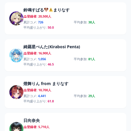
鈴鳴すばる
まりなす
登録者: 20,500人
累計コメ:
726
平均参加:
38人
平均盛り上がり:
50.0
綺羅星ぺんた(Kirabosi Penta)
登録者: 16,900人
累計コメ:
1,056
平均参加:
81人
平均盛り上がり:
46.5
燈舞りん from まりなす
登録者: 10,700人
累計コメ:
4,441
平均参加:
29人
平均盛り上がり:
61.8
日向奈央
登録者: 5,710人