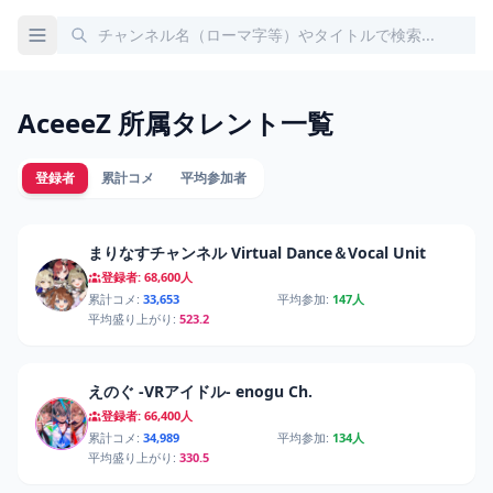
AceeeZ 所属タレント一覧
登録者
累計コメ
平均参加者
まりなすチャンネル Virtual Dance＆Vocal Unit
登録者: 68,600人
累計コメ:
33,653
平均参加:
147人
平均盛り上がり:
523.2
えのぐ -VRアイドル- enogu Ch.
登録者: 66,400人
累計コメ:
34,989
平均参加:
134人
平均盛り上がり:
330.5