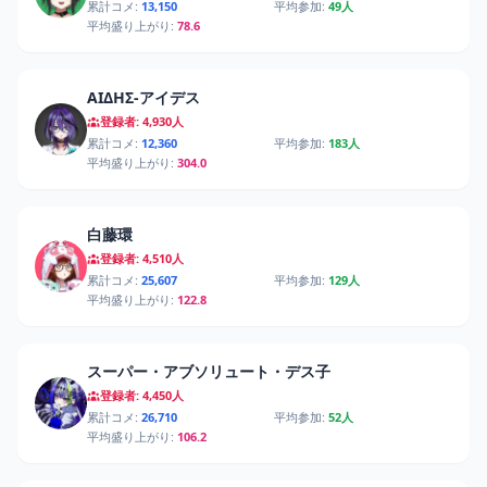
累計コメ:
13,150
平均参加:
49人
平均盛り上がり:
78.6
ΑΙΔΗΣ-アイデス
登録者: 4,930人
累計コメ:
12,360
平均参加:
183人
平均盛り上がり:
304.0
白藤環
登録者: 4,510人
累計コメ:
25,607
平均参加:
129人
平均盛り上がり:
122.8
スーパー・アブソリュート・デス子
登録者: 4,450人
累計コメ:
26,710
平均参加:
52人
平均盛り上がり:
106.2