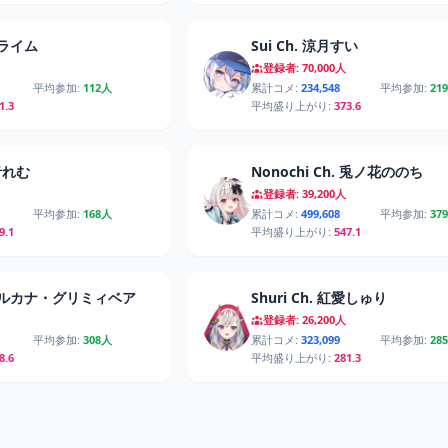
電ライム
Sui Ch. 涼月すい
登録者: 70,000人
平均参加:
112人
累計コメ:
234,548
平均参加:
21
1.3
平均盛り上がり:
373.6
綺音れむ
Nonochi Ch. 兎ノ花ののち
登録者: 39,200人
平均参加:
168人
累計コメ:
499,608
平均参加:
37
9.1
平均盛り上がり:
547.1
. アルカナ・グリミィベア
Shuri Ch. 紅愛しゅり
登録者: 26,200人
平均参加:
308人
累計コメ:
323,099
平均参加:
28
8.6
平均盛り上がり:
281.3