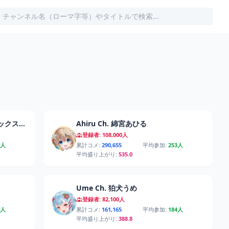
Serenade Ch. セレナーデ・オックスブラッド
Ahiru Ch. 綿宮あひる
登録者: 108,000人
7人
累計コメ:
290,655
平均参加:
253人
平均盛り上がり:
535.0
Ume Ch. 狛犬うめ
登録者: 82,100人
8人
累計コメ:
161,165
平均参加:
184人
平均盛り上がり:
388.8