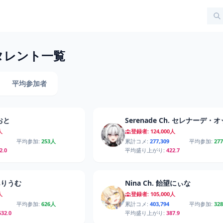
属タレント一覧
平均参加者
 おと
人
登録者: 124,000人
平均参加:
253人
累計コメ:
277,309
平均参加:
27
2.0
平均盛り上がり:
422.7
いありうむ
Nina Ch. 飴望にぃな
人
登録者: 105,000人
平均参加:
626人
累計コメ:
403,794
平均参加:
32
532.0
平均盛り上がり:
387.9