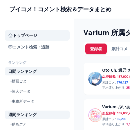
ブイコメ！コメント検索＆データまとめ
Varium 所
トップページ
コメント検索・追跡
登録者
累計コメ
ランキング
Oto Ch. 透乃
日間ランキング
登録者: 137,000
-
動画ごと
累計コメ:
176,127
平均盛り上がり:
25
-
個人データ
-
事務所データ
Varium‐ぶ
登録者: 107,000
週間ランキング
累計コメ:
65,205
-
動画ごと
平均盛り上がり:
1,