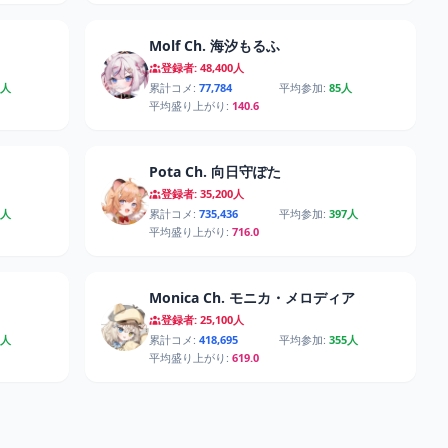
Molf Ch. 海汐もるふ
登録者: 48,400人
9人
累計コメ:
77,784
平均参加:
85人
平均盛り上がり:
140.6
Pota Ch. 向日守ぽた
登録者: 35,200人
9人
累計コメ:
735,436
平均参加:
397人
平均盛り上がり:
716.0
Monica Ch. モニカ・メロディア
登録者: 25,100人
5人
累計コメ:
418,695
平均参加:
355人
平均盛り上がり:
619.0