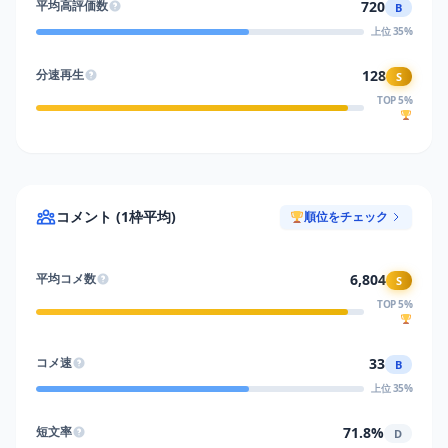
720
平均高評価数
B
上位 35%
128
分速再生
S
TOP 5%
コメント (1枠平均)
順位をチェック
6,804
平均コメ数
S
TOP 5%
33
コメ速
B
上位 35%
71.8%
短文率
D