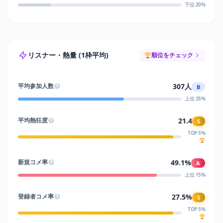
下位 20%
リスナー・熱量 (1枠平均)
順位をチェック
307人
平均参加人数
B
上位 35%
21.4
平均熱狂度
S
TOP 5%
49.1%
新規コメ率
A
上位 15%
27.5%
登録者コメ率
S
TOP 5%