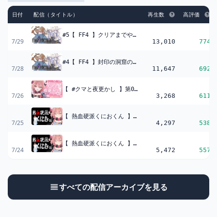
日付
配信（タイトル）
再生数
高評価
#5【 FF4 】クリアまでやり切るぞ.ᐟ.ᐟ ファイナルファンタジーⅣ ピクセルリマスター あたらしい冒険に行きます
7/29
13,010
774
#4【 FF4 】封印の洞窟のクリスタルを守るぞ.ᐟ.ᐟ ファイナルファンタジーⅣ ピクセルリマスター あたらしい冒険に行きます
7/28
11,647
692
【 #クマと夜更かし 】第01回.ᐟ.ᐟ はじめての定期雑談 週に一度、あなたと話す夜?。【 アルカナ・グリミィベア/Varium 】
7/26
3,268
611
【 熱血硬派くにおくん 】ヒロシを救いたい.ᐟ.ᐟ 初代くにおくんを完全初見で全力プレイするぞ??゛【アルカナ・グリミィベア/Varium】
7/25
4,297
538
【 熱血硬派くにおくん 】喧嘩両成敗.ᐟ.ᐟ 初代くにおくんを完全初見で遊ぶぞ??゛【アルカナ・グリミィベア/Varium】
7/24
5,472
557
すべての配信アーカイブを見る