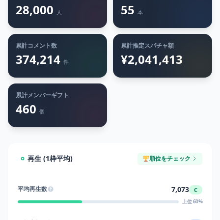
28,000
55
人
本
累計コメント数
累計推定スパチャ額
374,214
¥2,041,413
件
累計メンバーギフト
460
個
再生 (1枠平均)
順位をチェック
7,073
平均再生数
C
上位 60%