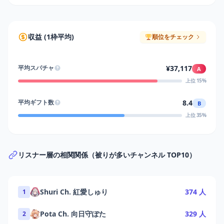
収益 (1枠平均)
順位をチェック
¥37,117
平均スパチャ
A
上位 15%
8.4
平均ギフト数
B
上位 35%
リスナー層の相関関係（被りが多いチャンネル TOP10）
Shuri Ch. 紅愛しゅり
374 人
1
Pota Ch. 向日守ぽた
329 人
2