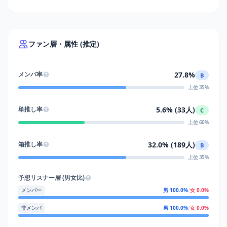
ファン層・属性 (推定)
27.8%
メンバ率
B
上位 35%
5.6% (33人)
単推し率
C
上位 60%
32.0% (189人)
箱推し率
B
上位 35%
予想リスナー層 (男女比)
メンバー
男 100.0%
/
女 0.0%
非メンバ
男 100.0%
/
女 0.0%