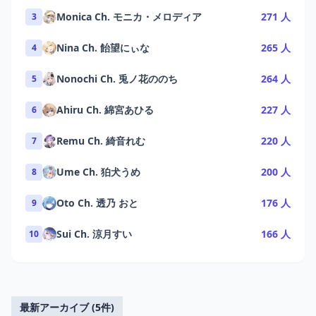
Monica Ch. モニカ・メロディア
271 人
3
Nina Ch. 飴望にぃな
265 人
4
Nonochi Ch. 兎ノ花ののち
264 人
5
Ahiru Ch. 綿宮あひる
227 人
6
Remu Ch. 綺音れむ
220 人
7
Ume Ch. 狛犬うめ
200 人
8
Oto Ch. 透乃 おと
176 人
9
Sui Ch. 涼月すい
166 人
10
最新アーカイブ (5件)