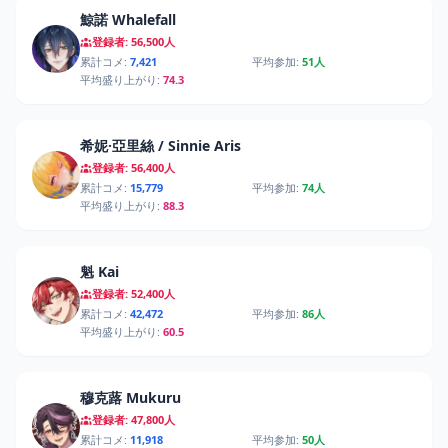
鯨諾 Whalefall
登録者: 56,500人
累計コメ:
7,421
平均参加:
51人
平均盛り上がり:
74.3
希妮·亞里絲 / Sinnie Aris
登録者: 56,400人
累計コメ:
15,779
平均参加:
74人
平均盛り上がり:
88.3
魁 Kai
登録者: 52,400人
累計コメ:
42,472
平均参加:
86人
平均盛り上がり:
60.5
穆克蕗 Mukuru
登録者: 47,800人
累計コメ:
11,918
平均参加:
50人