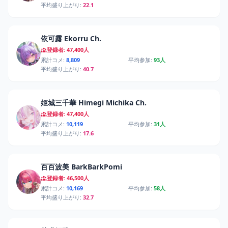
平均盛り上がり:
22.1
依可露 Ekorru Ch.
登録者: 47,400人
累計コメ:
8,809
平均参加:
93人
平均盛り上がり:
40.7
姬城三千華 Himegi Michika Ch.
登録者: 47,400人
累計コメ:
10,119
平均参加:
31人
平均盛り上がり:
17.6
百百波美 BarkBarkPomi
登録者: 46,500人
累計コメ:
10,169
平均参加:
58人
平均盛り上がり:
32.7