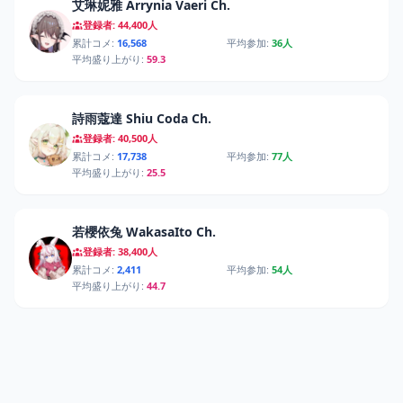
艾琳妮雅 Arrynia Vaeri Ch.
登録者: 44,400人
累計コメ:
16,568
平均参加:
36人
平均盛り上がり:
59.3
詩雨蔻達 Shiu Coda Ch.
登録者: 40,500人
累計コメ:
17,738
平均参加:
77人
平均盛り上がり:
25.5
若櫻依兔 WakasaIto Ch.
登録者: 38,400人
累計コメ:
2,411
平均参加:
54人
平均盛り上がり:
44.7