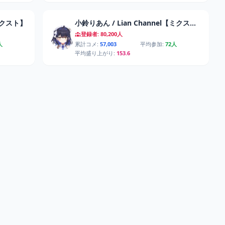
【ミクスト】
小鈴りあん / Lian Channel【ミクスト】
登録者: 80,200人
人
累計コメ:
57,003
平均参加:
72人
平均盛り上がり:
153.6