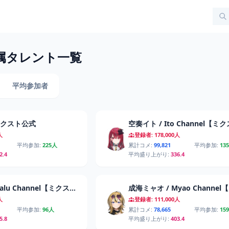
s 所属タレント一覧
平均参加者
 / ミクスト公式
空奏イト / Ito Channel【ミ
人
登録者: 178,000人
平均参加:
225人
累計コメ:
99,821
平均参加:
13
2.4
平均盛り上がり:
336.4
雪白キャル / Qalu Channel【ミクスト】
人
登録者: 111,000人
平均参加:
96人
累計コメ:
78,665
平均参加:
15
5.8
平均盛り上がり:
403.4