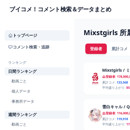
ブイコメ！コメント検索＆データまとめ
Mixstgirl
トップページ
コメント検索・追跡
登録者
累計コメ
ランキング
Mixstgirls
日間ランキング
登録者: 178,000
-
動画ごと
累計コメ:
133,568
平均盛り上がり:
85
-
個人データ
-
事務所データ
登録者: 116,000
週間ランキング
累計コメ:
119,918
-
動画ごと
平均盛り上がり:
17