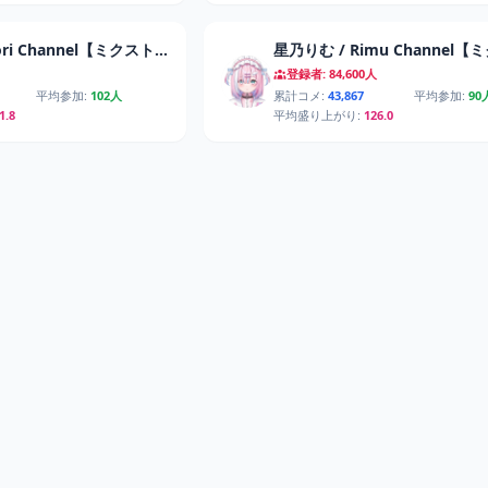
琴宮いおり / Iori Channel【ミクスト】
星乃りむ / Rimu Channel
登録者: 84,600人
平均参加:
102人
累計コメ:
43,867
平均参加:
90
1.8
平均盛り上がり:
126.0