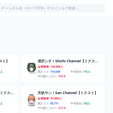
クスト】
渚沢シチ / Shichi Channel【ミクスト】
登録者: 126,000人
5人
累計コメ:
115,638
平均参加:
115人
平均盛り上がり:
215.8
成海ミャオ / Myao Channel【ミクスト】
天吹サン / San Channel【ミクスト】
登録者: 97,800人
9人
累計コメ:
58,771
平均参加:
130人
平均盛り上がり:
211.9