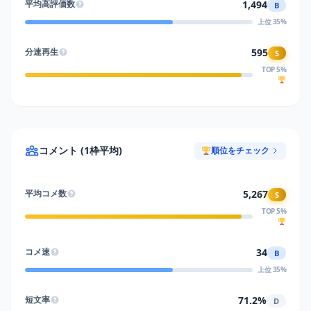
1,494
平均高評価数
B
上位 35%
595
分速再生
S
TOP 5%
コメント (1枠平均)
順位をチェック
5,267
平均コメ数
S
TOP 5%
34
コメ速
B
上位 35%
71.2%
短文率
D