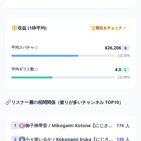
収益 (1枠平均)
順位をチェック
¥26,206
平均スパチャ
B
上位 35%
4.0
平均ギフト数
C
上位 60%
リスナー層の相関関係（被りが多いチャンネル TOP10）
御子神琴音 / Mikogami Kotone【にじさんじ】
176 人
1
小々波いるか / Kokonami Iruka【にじさんじ】
135 人
2