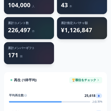
104,000
43
人
本
累計コメント数
累計推定スパチャ額
226,497
¥1,126,847
件
累計メンバーギフト
171
個
再生 (1枠平均)
順位をチェック
25,618
平均再生数
B
上位 35%