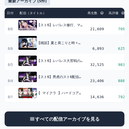
最新アーカイブ (5件)
日付
配信（タイトル）
再生数
高評価
【スト6】レバレス修行、マノン爆伸び編【にじさんじ】
8/6
21,609
709
【雑談】夏と肩こりと時々マノン【にじさんじ】
8/6
6,893
625
【スト6】レバレス大苦戦の巻【にじさんじ】
8/5
32,525
983
【スト6】男虎のスト6配信！色々なキャラの練習！【にじさんじ】
8/4
23,406
888
【 マイクラ 】ハードコアでエンドラ討伐するまで終わらない ※男虎視点【 にじさんじ 】
8/1
14,636
792
すべての配信アーカイブを見る