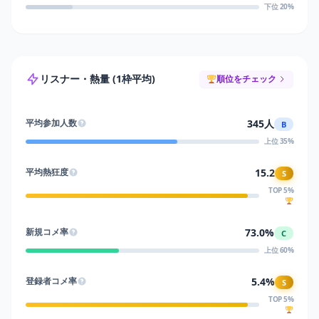
下位 20%
リスナー・熱量 (1枠平均)
順位をチェック
345人
平均参加人数
B
上位 35%
15.2
平均熱狂度
S
TOP 5%
73.0%
新規コメ率
C
上位 60%
5.4%
登録者コメ率
S
TOP 5%