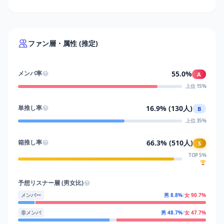
ファン層・属性 (推定)
55.0%
メンバ率
A
上位 15%
16.9% (130人)
単推し率
B
上位 35%
66.3% (510人)
箱推し率
S
TOP 5%
予想リスナー層 (男女比)
メンバー
男 8.8%
/
女 90.7%
非メンバ
男 48.7%
/
女 47.7%