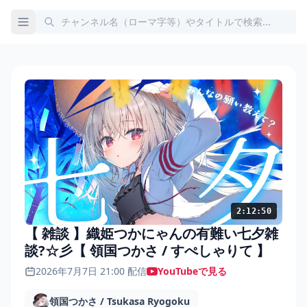
2:12:50
【 雑談 】織姫つかにゃんの有難い七夕雑
談?☆彡【 領国つかさ / すぺしゃりて 】
2026年7月7日 21:00 配信
YouTubeで見る
領国つかさ / Tsukasa Ryogoku