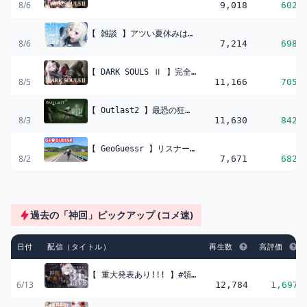
8/6
9,018
602
【 雑談 】アツい夏休みは僕と楽しもう?【 領国つかさ / すぺしゃりて 】
8/6
7,214
698
【 DARK SOULS Ⅱ 】完全初見！脳筋中学生、ダクソ２を始める。#11【 領国つかさ / すぺしゃりて 】
8/5
11,166
705
【 Outlast2 】最恐の狂気ホラーゲーム、Outlast２を初見プレイ！#2【 領国つかさ / すぺしゃりて 】
8/3
11,630
842
【 GeoGuessr 】リスナーの『集合知』で住所特定お散歩♡【 領国つかさ / すぺしゃりて 】
8/2
7,671
682
過去の「神回」ピックアップ (コメ速)
日付
配信（タイトル）
再生数
高評価
【 重大発表あり!!! 】#領国つかさ3DLIVE ～神臨ノ前奏曲(ﾌﾟﾚﾘｭｰﾄﾞ)～ 【 領国つかさ/すぺしゃりて 】
6/13
12,784
1,697