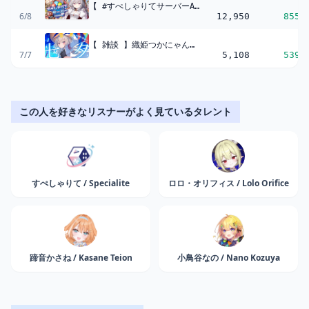
【 #すぺしゃりてサーバーARK 】恐竜王になる!王は遅れてやってくる。#1【 領国つかさ / すぺしゃりて 】
6/8
12,950
855
【 雑談 】織姫つかにゃんの有難い七夕雑談?☆彡【 領国つかさ / すぺしゃりて 】
7/7
5,108
539
この人を好きなリスナーがよく見ているタレント
すぺしゃりて / Specialite
ロロ・オリフィス / Lolo Orifice
蹄音かさね / Kasane Teion
小鳥谷なの / Nano Kozuya