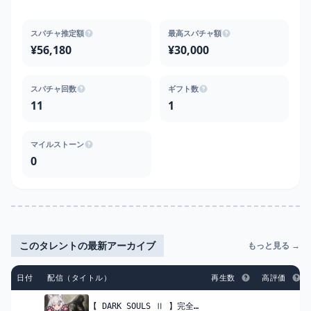
スパチャ推定額
最高スパチャ額
¥56,180
¥30,000
スパチャ回数
ギフト数
11
1
マイルストーン
0
このタレントの最新アーカイブ
もっと見る →
日付
配信（タイトル）
再生数
高評価
【 DARK SOULS Ⅱ 】完全初見！脳筋中学生、ダクソ２を始める。#12【 領国つかさ / すぺしゃりて 】