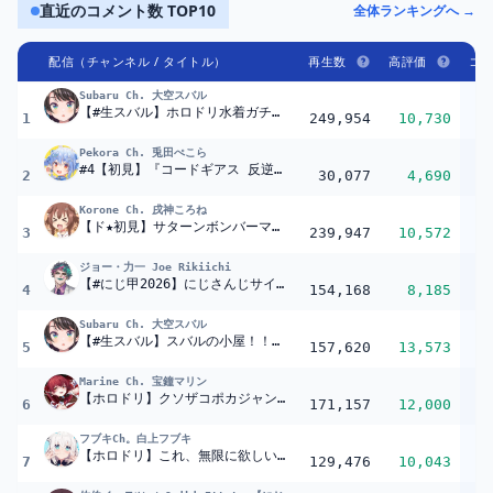
直近のコメント数 TOP10
全体ランキングへ →
配信（チャンネル / タイトル）
再生数
高評価
コ
Subaru Ch. 大空スバル
【#生スバル】ホロドリ水着ガチャ耐久しゅばああああああああああああああああああああああああああああああああああああああ！！：hololive Dreams【ホロライブ/大空スバル】
1
249,954
10,730
6
Pekora Ch. 兎田ぺこら
#4【初見】『コードギアス 反逆のルルーシュR2』同時視聴【ホロライブ/兎田ぺこら】
2
30,077
4,690
6
Korone Ch. 戌神ころね
【ド★初見】サターンボンバーマン遊ぶ！！【セガサターン】
3
239,947
10,572
6
ジョー・力一 Joe Rikiichi
【#にじ甲2026】にじさんじサイレン甲子園2026世界大会【奇声と奇想の祭典】
4
154,168
8,185
5
Subaru Ch. 大空スバル
【#生スバル】スバルの小屋！！！やるしゅばあああああああああああああああああ！！！！！～ゲスト：Su～【ホロライブ/大空スバル】
5
157,620
13,573
4
Marine Ch. 宝鐘マリン
【ホロドリ】クソザコポカジャン-6000コインの負債を無くせるまで…【ホロライブ/宝鐘マリン・博衣こより】
6
171,157
12,000
4
フブキCh。白上フブキ
【ホロドリ】これ、無限に欲しい。【ホロライブ/白上フブキ】
7
129,476
10,043
4