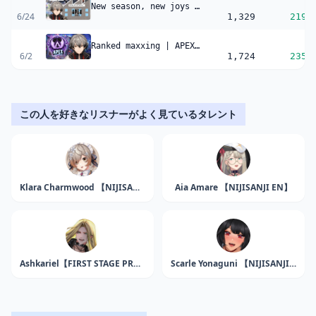
New season, new joys to be found
6/24
1,329
219
Ranked maxxing | APEX Legends
6/2
1,724
235
この人を好きなリスナーがよく見ているタレント
Klara Charmwood 【NIJISANJI EN】
Aia Amare 【NIJISANJI EN】
Ashkariel【FIRST STAGE PRODUCTION EN】
Scarle Yonaguni 【NIJISANJI EN】