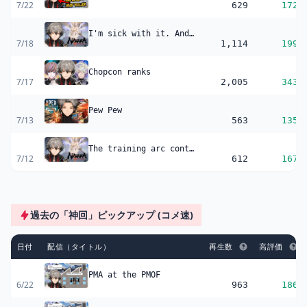
7/22
629
172
I'm sick with it. And by "it," I mean a cold ?
7/18
1,114
199
Chopcon ranks
7/17
2,005
343
Pew Pew
7/13
563
135
The training arc continues. Gonna GET GUD
7/12
612
167
過去の「神回」ピックアップ (コメ速)
日付
配信（タイトル）
再生数
高評価
PMA at the PMOF
6/22
963
186