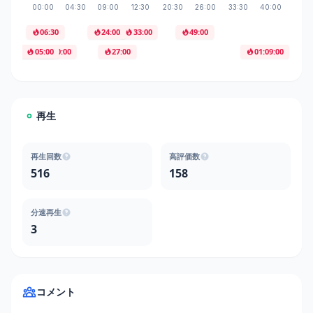
06:30
24:00
33:00
49:00
04:00
05:00
10:00
27:00
01:09:00
01
再生
再生回数
高評価数
516
158
分速再生
3
コメント