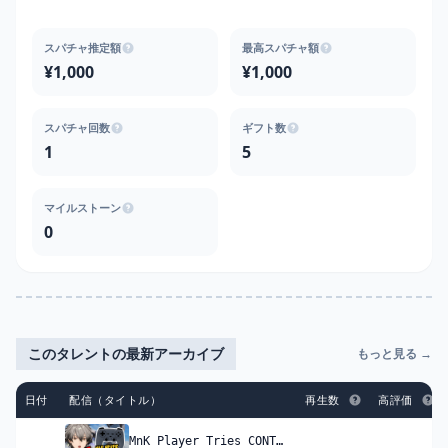
スパチャ推定額
最高スパチャ額
¥1,000
¥1,000
スパチャ回数
ギフト数
1
5
マイルストーン
0
このタレントの最新アーカイブ
もっと見る →
日付
配信（タイトル）
再生数
高評価
MnK Player Tries CONTROLLER for the FIRST TIME!! | Apex Legends