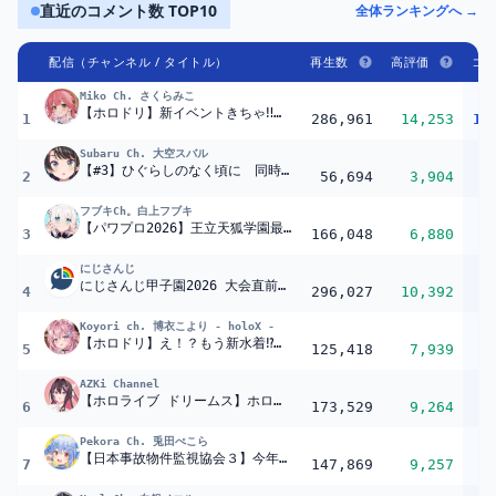
直近のコメント数 TOP10
全体ランキングへ →
配信（チャンネル / タイトル）
再生数
高評価
コ
Miko Ch. さくらみこ
【ホロドリ】新イベントきちゃ‼完凸チャレンジするぜぇ‼?【ホロライブ/さくらみこ】
1
286,961
14,253
11
Subaru Ch. 大空スバル
【#3】ひぐらしのなく頃に 同時視聴会しゅばあああああああああああああああああああああああああああああああああああああ！！！！！！【ホロライブ/大空スバル】
2
56,694
3,904
8
フブキCh。白上フブキ
【パワプロ2026】王立天狐学園最終回?夏の甲子園二回戦!! #パワプロケモミミリーグ【ホロライブ/白上フブキ】
3
166,048
6,880
7
にじさんじ
にじさんじ甲子園2026 大会直前！前日特番【 #にじ甲2026 】
4
296,027
10,392
6
Koyori ch. 博衣こより - holoX -
【ホロドリ】え！？もう新水着⁉水着が来るなら、引かねば無作法というもの・・・無課金で揃えっぞ！！！【博衣こより/ホロライブ】
5
125,418
7,939
5
AZKi Channel
【ホロライブ ドリームス】ホロドリの世界へ！今日から始める hololive Dreams #5【ホロライブ / AZKi】
6
173,529
9,264
5
Pekora Ch. 兎田ぺこら
【日本事故物件監視協会３】今年イチやばい…実在する事故物件を監視する仕事をします…！ぺこ！【ホロライブ/兎田ぺこら】
7
147,869
9,257
5