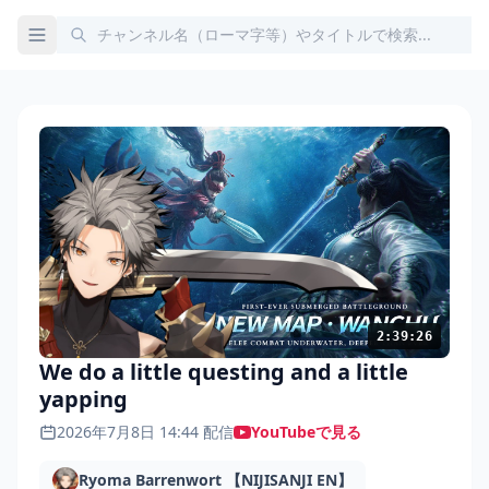
2:39:26
We do a little questing and a little
yapping
2026年7月8日 14:44 配信
YouTubeで見る
Ryoma Barrenwort 【NIJISANJI EN】