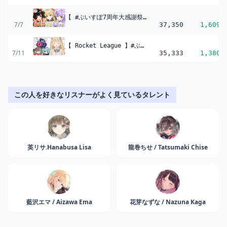
【 #ぶいすぽ7周年大感謝祭 】ぶいすぽ7周年だ～！！ととるなはなび視点
7/7
37,350
1,609
【 Rocket League 】#ぶいすぽGG うおー！ロケリだー！【 ぶいすぽ / 小雀とと 】
7/11
35,333
1,380
この人を好きなリスナーがよく見ているタレント
英リサ.Hanabusa Lisa
龍巻ちせ / Tatsumaki Chise
藍沢エマ / Aizawa Ema
花芽なずな / Nazuna Kaga