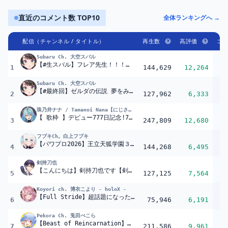
直近のコメント数 TOP10
全体ランキングへ →
配信（チャンネル / タイトル）
再生数
高評価
コ
Subaru Ch. 大空スバル
【#生スバル】フレア先生！！！ホロドリを教えてください:hololive Dreams【ホロライブ/大空スバル】
1
144,629
12,264
6
Subaru Ch. 大空スバル
【#最終回】ゼルダの伝説 夢をみる島やるしゅばああああああああああああああ！！！！：The Legend of Zelda: Link's Awakening【ホロライブ/大空スバル】
2
127,962
6,333
6
珠乃井ナナ / Tamanoi Nana【にじさんじ】
【 歌枠 】デビュー777日記念!77曲耐久歌枠?
【にじさんじ / 
3
247,809
12,680
5
フブキCh。白上フブキ
【パワプロ2026】王立天狐学園３年目夏?夏の県大会二回戦!! #パワプロケモミミリーグ【ホロライブ/白上フブキ】
4
144,268
6,495
5
剣持刀也
【こんにちは】剣持刀也です【剣持刀也】
5
127,125
7,564
5
Koyori ch. 博衣こより - holoX -
【Full Stride】超話題になった騎手になってガッツポーズするゲーム初見でやってみる！！！?
6
75,946
6,191
5
Pekora Ch. 兎田ぺこら
【Beast of Reincarnation】ポケモンの会社さんが作った新作ゲームやってみる！ぺこ！【ホロライブ/兎田ぺこら】※ネタバレ注意
7
211,586
9,961
4