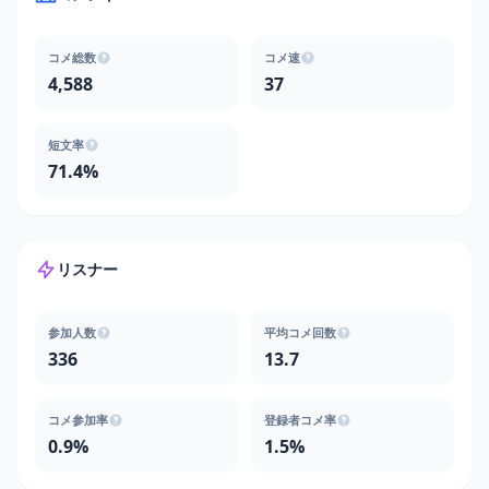
コメ総数
コメ速
4,588
37
短文率
71.4%
リスナー
参加人数
平均コメ回数
336
13.7
コメ参加率
登録者コメ率
0.9%
1.5%