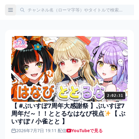
2:02:31
【 #ぶいすぽ7周年大感謝祭 】ぶいすぽ7
周年だ～！！ととるなはなび視点
【 ぶ
いすぽ / 小雀とと 】
2026年7月7日 19:11 配信
YouTubeで見る