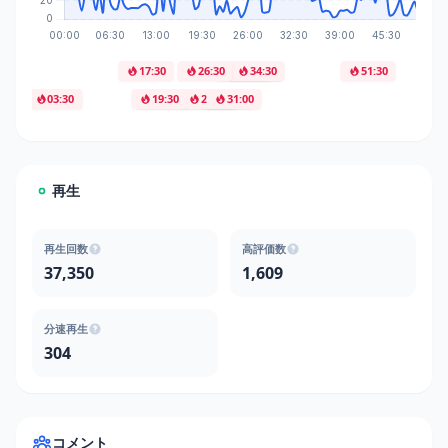
17:30
26:30
32:30
34:00
34:30
51:30
03:30
19:30
20:00
27:00
27:30
30:00
31:00
再生
再生回数
高評価数
37,350
1,609
分速再生
304
コメント