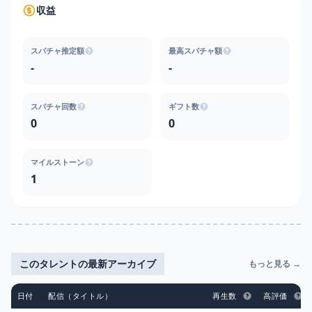
収益
スパチャ推定額
最高スパチャ額
-
-
スパチャ回数
ギフト数
0
0
マイルストーン
1
このタレントの最新アーカイブ
もっと見る →
日付
配信（タイトル）
再生数
高評価