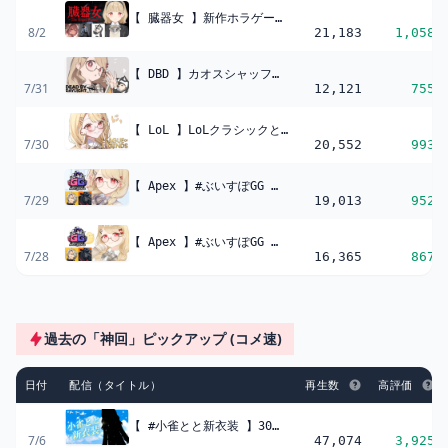
【 臓器女 】新作ホラゲー、行きます w/顔芸さん、もかちゃん、ろびんさん【 ぶいすぽ / 小雀とと 】
8/2
21,183
1,058
【 DBD 】カオスシャッフルきたあああああああ w/顔芸さん【 ぶいすぽ / 小雀とと 】
7/31
12,121
755
【 LoL 】LoLクラシックとやらをやるのです w/ゆうひちゃん、ちせちゃん、ぽんさん、カツディオンさん【 ぶいすぽ / 小雀とと 】
7/30
20,552
993
【 Apex 】#ぶいすぽGG 本番だ！がんばるぞー！ w/メイカさん、ゴリラさん【 ぶいすぽ / 小雀とと 】
7/29
19,013
952
【 Apex 】#ぶいすぽGG スクリム2日目！ w/メイカさん、ゴリラさん【 ぶいすぽ / 小雀とと 】
7/28
16,365
867
過去の「神回」ピックアップ (コメ速)
日付
配信（タイトル）
再生数
高評価
【 #小雀とと新衣装 】30万人ありがと～！新衣装お披露目
7/6
47,074
3,925