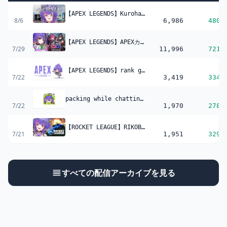
【APEX LEGENDS】Kuroha Invitational Scrims Day1!! スクリム1日目 w/ Peaceさん & Kineさん！！【#VSPOEN #RikoSolari】
8/6
6,986
480
【APEX LEGENDS】APEXカスタム w/ Arya & Juno!!!!!! #ぶいすぽGG【#VSPOEN #RikoSolari】
7/29
11,996
721
【APEX LEGENDS】rank grind before my trip!!!!!【#VSPOEN #RikoSolari】
7/22
3,419
334
packing while chatting to u guys【#VSPOEN #RikoSolari】
7/22
1,970
278
【ROCKET LEAGUE】RIKOBAPPÉ IS BACK(?【#VSPOEN #RikoSolari】
7/21
1,951
329
すべての配信アーカイブを見る