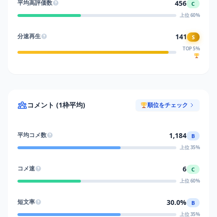
456
平均高評価数
C
上位 60%
141
分速再生
S
TOP 5%
コメント (1枠平均)
順位をチェック
1,184
平均コメ数
B
上位 35%
6
コメ速
C
上位 60%
30.0%
短文率
B
上位 35%