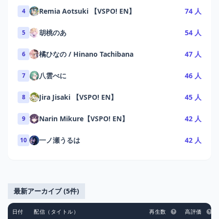
Remia Aotsuki 【VSPO! EN】
74 人
4
胡桃のあ
54 人
5
橘ひなの / Hinano Tachibana
47 人
6
八雲べに
46 人
7
Jira Jisaki 【VSPO! EN】
45 人
8
Narin Mikure【VSPO! EN】
42 人
9
一ノ瀬うるは
42 人
10
最新アーカイブ (5件)
日付
配信（タイトル）
再生数
高評価