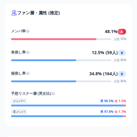
ファン層・属性 (推定)
48.1%
メンバ率
A
上位 15%
12.5% (59人)
単推し率
B
上位 35%
34.8% (164人)
箱推し率
B
上位 35%
予想リスナー層 (男女比)
メンバー
男 98.5%
/
女 1.5%
非メンバ
男 97.8%
/
女 1.7%