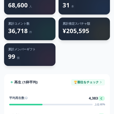
68,600
31
人
本
累計コメント数
累計推定スパチャ額
36,718
¥205,595
件
累計メンバーギフト
99
個
再生 (1枠平均)
順位をチェック
4,383
平均再生数
C
上位 60%